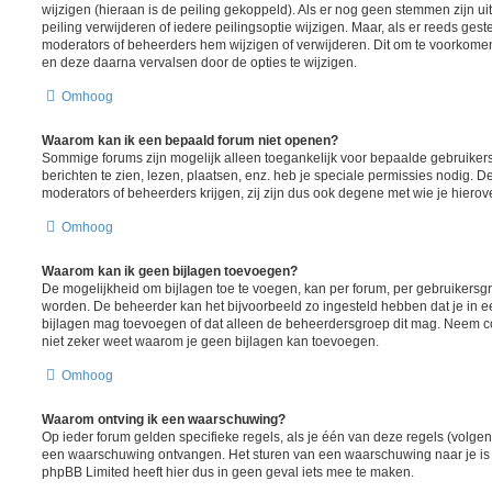
wijzigen (hieraan is de peiling gekoppeld). Als er nog geen stemmen zijn u
peiling verwijderen of iedere peilingsoptie wijzigen. Maar, als er reeds ges
moderators of beheerders hem wijzigen of verwijderen. Dit om te voorkome
en deze daarna vervalsen door de opties te wijzigen.
Omhoog
Waarom kan ik een bepaald forum niet openen?
Sommige forums zijn mogelijk alleen toegankelijk voor bepaalde gebruiker
berichten te zien, lezen, plaatsen, enz. heb je speciale permissies nodig. 
moderators of beheerders krijgen, zij zijn dus ook degene met wie je hiero
Omhoog
Waarom kan ik geen bijlagen toevoegen?
De mogelijkheid om bijlagen toe te voegen, kan per forum, per gebruikersgr
worden. De beheerder kan het bijvoorbeeld zo ingesteld hebben dat je in
bijlagen mag toevoegen of dat alleen de beheerdersgroep dit mag. Neem co
niet zeker weet waarom je geen bijlagen kan toevoegen.
Omhoog
Waarom ontving ik een waarschuwing?
Op ieder forum gelden specifieke regels, als je één van deze regels (volgen
een waarschuwing ontvangen. Het sturen van een waarschuwing naar je is 
phpBB Limited heeft hier dus in geen geval iets mee te maken.