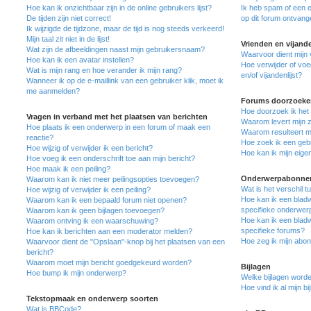
Hoe kan ik onzichtbaar zijn in de online gebruikers lijst?
Ik heb spam of een 
De tijden zijn niet correct!
op dit forum ontvang
Ik wijzigde de tijdzone, maar de tijd is nog steeds verkeerd!
Mijn taal zit niet in de lijst!
Vrienden en vijand
Wat zijn de afbeeldingen naast mijn gebruikersnaam?
Waarvoor dient mijn v
Hoe kan ik een avatar instellen?
Hoe verwijder of voe
Wat is mijn rang en hoe verander ik mijn rang?
en/of vijandenlijst?
Wanneer ik op de e-maillink van een gebruiker klik, moet ik
me aanmelden?
Forums doorzoeke
Hoe doorzoek ik het
Vragen in verband met het plaatsen van berichten
Waarom levert mijn 
Hoe plaats ik een onderwerp in een forum of maak een
Waarom resulteert mi
reactie?
Hoe zoek ik een geb
Hoe wijzig of verwijder ik een bericht?
Hoe kan ik mijn eig
Hoe voeg ik een onderschrift toe aan mijn bericht?
Hoe maak ik een peiling?
Onderwerpabonnem
Waarom kan ik niet meer peilingsopties toevoegen?
Wat is het verschil 
Hoe wijzig of verwijder ik een peiling?
Hoe kan ik een bladw
Waarom kan ik een bepaald forum niet openen?
specifieke onderwer
Waarom kan ik geen bijlagen toevoegen?
Hoe kan ik een bladw
Waarom ontving ik een waarschuwing?
specifieke forums?
Hoe kan ik berichten aan een moderator melden?
Hoe zeg ik mijn abo
Waarvoor dient de "Opslaan"-knop bij het plaatsen van een
bericht?
Waarom moet mijn bericht goedgekeurd worden?
Bijlagen
Hoe bump ik mijn onderwerp?
Welke bijlagen worde
Hoe vind ik al mijn bi
Tekstopmaak en onderwerp soorten
Wat is BBCode?