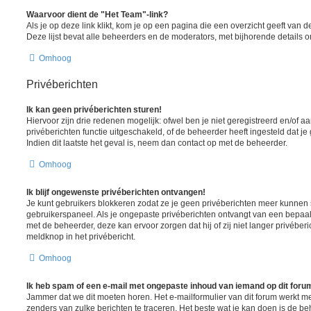
Waarvoor dient de "Het Team"-link?
Als je op deze link klikt, kom je op een pagina die een overzicht geeft van
Deze lijst bevat alle beheerders en de moderators, met bijhorende details
Omhoog
Privéberichten
Ik kan geen privéberichten sturen!
Hiervoor zijn drie redenen mogelijk: ofwel ben je niet geregistreerd en/of 
privéberichten functie uitgeschakeld, of de beheerder heeft ingesteld dat je
Indien dit laatste het geval is, neem dan contact op met de beheerder.
Omhoog
Ik blijf ongewenste privéberichten ontvangen!
Je kunt gebruikers blokkeren zodat ze je geen privéberichten meer kunnen st
gebruikerspaneel. Als je ongepaste privéberichten ontvangt van een bepaa
met de beheerder, deze kan ervoor zorgen dat hij of zij niet langer privéber
meldknop in het privébericht.
Omhoog
Ik heb spam of een e-mail met ongepaste inhoud van iemand op dit foru
Jammer dat we dit moeten horen. Het e-mailformulier van dit forum werkt m
zenders van zulke berichten te traceren. Het beste wat je kan doen is de be