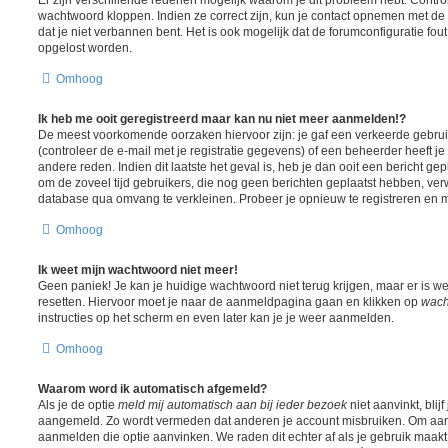
wachtwoord kloppen. Indien ze correct zijn, kun je contact opnemen met de 
dat je niet verbannen bent. Het is ook mogelijk dat de forumconfiguratie fou
opgelost worden.
Omhoog
Ik heb me ooit geregistreerd maar kan nu niet meer aanmelden!?
De meest voorkomende oorzaken hiervoor zijn: je gaf een verkeerde gebr
(controleer de e-mail met je registratie gegevens) of een beheerder heeft j
andere reden. Indien dit laatste het geval is, heb je dan ooit een bericht ge
om de zoveel tijd gebruikers, die nog geen berichten geplaatst hebben, ver
database qua omvang te verkleinen. Probeer je opnieuw te registreren en m
Omhoog
Ik weet mijn wachtwoord niet meer!
Geen paniek! Je kan je huidige wachtwoord niet terug krijgen, maar er is w
resetten. Hiervoor moet je naar de aanmeldpagina gaan en klikken op
wach
instructies op het scherm en even later kan je je weer aanmelden.
Omhoog
Waarom word ik automatisch afgemeld?
Als je de optie
meld mij automatisch aan bij ieder bezoek
niet aanvinkt, blij
aangemeld. Zo wordt vermeden dat anderen je account misbruiken. Om aange
aanmelden die optie aanvinken. We raden dit echter af als je gebruik maa