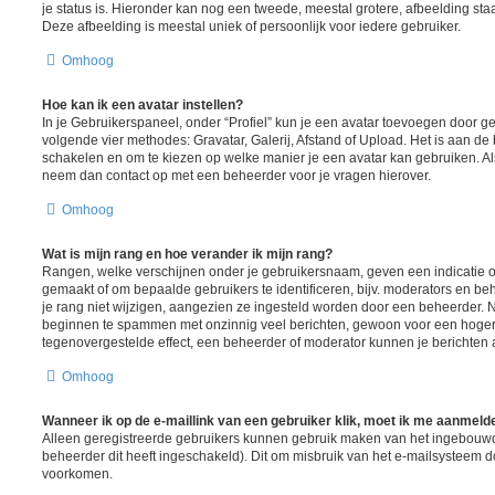
je status is. Hieronder kan nog een tweede, meestal grotere, afbeelding sta
Deze afbeelding is meestal uniek of persoonlijk voor iedere gebruiker.
Omhoog
Hoe kan ik een avatar instellen?
In je Gebruikerspaneel, onder “Profiel” kun je een avatar toevoegen door 
volgende vier methodes: Gravatar, Galerij, Afstand of Upload. Het is aan de
schakelen en om te kiezen op welke manier je een avatar kan gebruiken. Al
neem dan contact op met een beheerder voor je vragen hierover.
Omhoog
Wat is mijn rang en hoe verander ik mijn rang?
Rangen, welke verschijnen onder je gebruikersnaam, geven een indicatie ov
gemaakt of om bepaalde gebruikers te identificeren, bijv. moderators en b
je rang niet wijzigen, aangezien ze ingesteld worden door een beheerder. Nu
beginnen te spammen met onzinnig veel berichten, gewoon voor een hogere r
tegenovergestelde effect, een beheerder of moderator kunnen je berichten 
Omhoog
Wanneer ik op de e-maillink van een gebruiker klik, moet ik me aanmeld
Alleen geregistreerde gebruikers kunnen gebruik maken van het ingebouwd
beheerder dit heeft ingeschakeld). Dit om misbruik van het e-mailsysteem 
voorkomen.