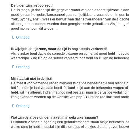
De tijden zijn niet correct!
Het is mogelijk dat de tijd die gegeven wordt van een andere tijdzone is dan w
moet je naar het gebruikerspaneel gaan en je tijdzone veranderen in een
York, Sydney, enz.). Wees er bewust van dat het veranderen van de tijdzone
alleen gedaan kunnen worden door geregistreerde gebruikers. Als je nog nie
goed moment om dit te doen.
Omhoog
Ik wijzigde de tijdzone, maar de tijd is nog steeds verkeerd!
Als je zeker bent dat je de correcte tijdzone en zomertijd goed hebt ingevuld
waarschijnlijk de tijd op de server verkeerd ingesteld en zullen de behee
Omhoog
Mijn taal zit niet in de lijst!
De meest voorkomende reden hiervoor is dat de beheerder je taal niet geïns
het forum in je taal vertaald heeft. Je kunt altijd aan de beheerder vragen of 
hebt, wil installeren. Indien het nog niet bestaat, mag je gerust de vertalin
kan gevonden worden op de website van phpBB Limited (de link staat onde
Omhoog
Wat zijn de afbeeldingen naast mijn gebruikersnaam?
Er kunnen 2 afbeeldingen bij een gebruikersnaam staan als je berichten lee
welke rang je hebt, meestal zijn dit sterretjes of blokjes die aangeven hoeve