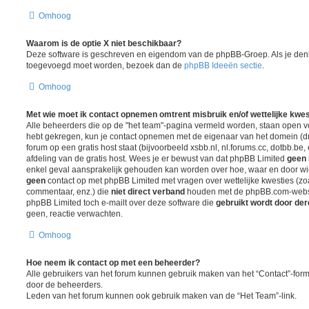
Omhoog
Waarom is de optie X niet beschikbaar?
Deze software is geschreven en eigendom van de phpBB-Groep. Als je denk
toegevoegd moet worden, bezoek dan de
phpBB Ideeën sectie
.
Omhoog
Met wie moet ik contact opnemen omtrent misbruik en/of wettelijke kwes
Alle beheerders die op de "het team"-pagina vermeld worden, staan open voo
hebt gekregen, kun je contact opnemen met de eigenaar van het domein (
forum op een gratis host staat (bijvoorbeeld xsbb.nl, nl.forums.cc, dotbb.be, 
afdeling van de gratis host. Wees je er bewust van dat phpBB Limited
geen 
enkel geval aansprakelijk gehouden kan worden over hoe, waar en door wie
geen
contact op met phpBB Limited met vragen over wettelijke kwesties (z
commentaar, enz.) die
niet direct verband
houden met de phpBB.com-websit
phpBB Limited toch e-mailt over deze software die
gebruikt wordt door de
geen, reactie verwachten.
Omhoog
Hoe neem ik contact op met een beheerder?
Alle gebruikers van het forum kunnen gebruik maken van het “Contact”-formu
door de beheerders.
Leden van het forum kunnen ook gebruik maken van de “Het Team”-link.