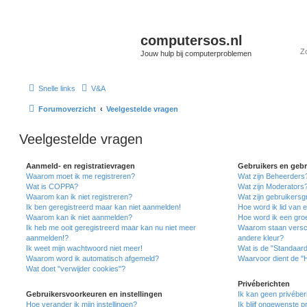
computersos.nl
Jouw hulp bij computerproblemen
Snelle links
V&A
Forumoverzicht
Veelgestelde vragen
Veelgestelde vragen
Aanmeld- en registratievragen
Gebruikers en geb
Waarom moet ik me registreren?
Wat zijn Beheerders
Wat is COPPA?
Wat zijn Moderators
Waarom kan ik niet registreren?
Wat zijn gebruikers
Ik ben geregistreerd maar kan niet aanmelden!
Hoe word ik lid van 
Waarom kan ik niet aanmelden?
Hoe word ik een gro
Ik heb me ooit geregistreerd maar kan nu niet meer
Waarom staan versch
aanmelden!?
andere kleur?
Ik weet mijn wachtwoord niet meer!
Wat is de "Standaar
Waarom word ik automatisch afgemeld?
Waarvoor dient de "
Wat doet "verwijder cookies"?
Privéberichten
Gebruikersvoorkeuren en instellingen
Ik kan geen privéber
Hoe verander ik mijn instellingen?
Ik blijf ongewenste 