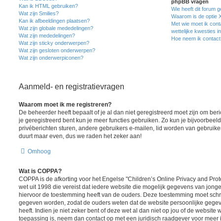
phpBB vragen
Kan ik HTML gebruiken?
Wie heeft dit forum 
Wat zijn Smilies?
Waarom is de optie X
Kan ik afbeeldingen plaatsen?
Met wie moet ik cont
Wat zijn globale mededelingen?
wettelijke kwesties i
Wat zijn mededelingen?
Hoe neem ik contact
Wat zijn sticky onderwerpen?
Wat zijn gesloten onderwerpen?
Wat zijn onderwerpiconen?
Aanmeld- en registratievragen
Waarom moet ik me registreren?
De beheerder heeft bepaalt of je al dan niet geregistreerd moet zijn om ber
je geregistreerd bent kun je meer functies gebruiken. Zo kun je bijvoorbee
privéberichten sturen, andere gebruikers e-mailen, lid worden van gebruike
duurt maar even, dus we raden het zeker aan!
Omhoog
Wat is COPPA?
COPPA is de afkorting voor het Engelse "Children’s Online Privacy and Prote
wet uit 1998 die vereist dat iedere website die mogelijk gegevens van jong
hiervoor de toestemming heeft van de ouders. Deze toestemming moet schrif
gegeven worden, zodat de ouders weten dat de website persoonlijke gegev
heeft. Indien je niet zeker bent of deze wet al dan niet op jou of de website 
toepassing is, neem dan contact op met een juridisch raadgever voor meer