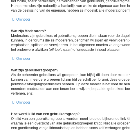
het forum, zoals: permissies, het verbannen van gebruikers, gebruikersgr
Hun permissies zijn natuurlijk afhankelijk van welke de eigenaar aan hen h
van de beslissing van de eigenaar, hebben ze mogelijk alle moderator perm
Omhoog
Wat zijn Moderators?
Moderators zijn gebruikers of gebruikersgroepen die in staan voor de dagel
kunnen, in de forums die ze modereren, berichten wijzigen en verwijderen;
verplaatsen, splitsen en verwijderen. In het algemeen moeten ze er gewoon
het onderwerp afwijken (
off-topic
gaan) of ongepaste inhoud plaatsen.
Omhoog
Wat zijn gebruikersgroepen?
Als de beheerder gebruikers wil groeperen, kan hij/zij dit doen door midde
kunnen van meerdere groepen lid zijn (dit verschilt per forum), deze groep
permissies/toegangspermissies hebben. Op deze manier is het voor de beh
meerdere moderators aan een forum toe te wijzen, bepaalde gebruikers toe
verlenen, enz.
Omhoog
Hoe word ik lid van een gebruikersgroep?
Om lid van een gebruikersgroep te worden, moet je op de bijhorende link kl
waarna je een overzicht van alle gebruikersgroepen krijgt. Niet alle groepen 
een goedkeuring van je lidmaatschap en hebben soms zelf verborgen gebrui