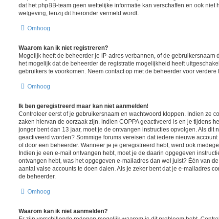
dat het phpBB-team geen wettelijke informatie kan verschaffen en ook niet 
wetgeving, tenzij dit hieronder vermeld wordt.
Omhoog
Waarom kan ik niet registreren?
Mogelijk heeft de beheerder je IP-adres verbannen, of de gebruikersnaam d
het mogelijk dat de beheerder de registratie mogelijkheid heeft uitgeschake
gebruikers te voorkomen. Neem contact op met de beheerder voor verdere 
Omhoog
Ik ben geregistreerd maar kan niet aanmelden!
Controleer eerst of je gebruikersnaam en wachtwoord kloppen. Indien ze cor
zaken hiervan de oorzaak zijn. Indien COPPA geactiveerd is en je tijdens het
jonger bent dan 13 jaar, moet je de ontvangen instructies opvolgen. Als dit n
geactiveerd worden? Sommige forums vereisen dat iedere nieuwe account ge
of door een beheerder. Wanneer je je geregistreerd hebt, werd ook medegedee
Indien je een e-mail ontvangen hebt, moet je de daarin opgegeven instructie
ontvangen hebt, was het opgegeven e-mailadres dan wel juist? Één van de 
aantal valse accounts te doen dalen. Als je zeker bent dat je e-mailadres c
de beheerder.
Omhoog
Waarom kan ik niet aanmelden?
Er zijn verschillende redenen mogelijk waarom je dit probleem hebt. Contro