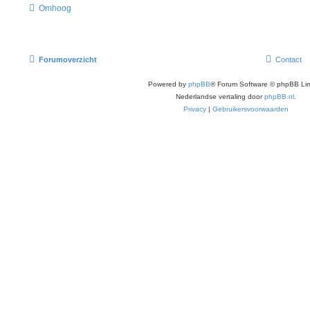
Omhoog
Forumoverzicht
Contact
Powered by
phpBB
® Forum Software © phpBB Lim
Nederlandse vertaling door
phpBB.nl
.
Privacy
|
Gebruikersvoorwaarden