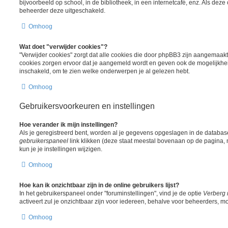
bijvoorbeeld op school, in de bibliotheek, in een internetcafé, enz. Als deze 
beheerder deze uitgeschakeld.
Omhoog
Wat doet "verwijder cookies"?
"Verwijder cookies" zorgt dat alle cookies die door phpBB3 zijn aangemaak
cookies zorgen ervoor dat je aangemeld wordt en geven ook de mogelijkheid
inschakeld, om te zien welke onderwerpen je al gelezen hebt.
Omhoog
Gebruikersvoorkeuren en instellingen
Hoe verander ik mijn instellingen?
Als je geregistreerd bent, worden al je gegevens opgeslagen in de databas
gebruikerspaneel
link klikken (deze staat meestal bovenaan op de pagina, m
kun je je instellingen wijzigen.
Omhoog
Hoe kan ik onzichtbaar zijn in de online gebruikers lijst?
In het gebruikerspaneel onder "foruminstellingen", vind je de optie
Verberg 
activeert zul je onzichtbaar zijn voor iedereen, behalve voor beheerders, mo
Omhoog