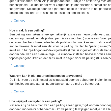
gebruikerspaneel doen. Als je dit gedaan hebt, kun je de optie
voeg mijn ond
bericht plaatst. Je kunt er ook voor zorgen dat je onderschrift automatisch a
toegevoegd. Dit doe je door de bijhorende optie te activeren in het gebruiker
om het onderschrift uit te schakelen als je het bericht plaatst).
Omhoog
Hoe maak ik een peiling?
Een peiling aanmaken is heel gemakkelijk, als je een nieuw onderwerp aanm
onderwerp bewerkt en als je daar permissies voor hebt) zou je een "voeg pe
onderaan het berichten-gedeelte (als je dit tabblad niet kan zien, heb je nie
aan te maken). Je moet een titel voor de peiling invullen bij "peilingsvraa
invullen in het "peilingopties"-tekstgedeelte (limiet is ingesteld door de be
door middel van een nieuwe regel. Je kunt ook instellen hoeveel opties ee
"opties per gebruiker" en een tijdslimiet in dagen voor de peiling (0 is een 
Omhoog
Waarom kan ik niet meer peilingsopties toevoegen?
De limiet voor de peilingsopties is ingesteld door de beheerder. Indien je 
dan het toegestane aantal, neem dan contact op met de beheerder.
Omhoog
Hoe wijzig of verwijder ik een peiling?
Net zoals bij de berichten kan een peiling alleen gewijzigd worden door d
door een moderator of beheerder. Om de peiling te wijzigen moet je het all