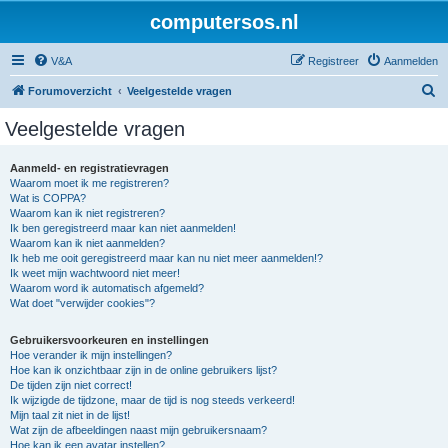
computersos.nl
V&A
Registreer
Aanmelden
Z
Forumoverzicht
Veelgestelde vragen
o
Veelgestelde vragen
e
k
Aanmeld- en registratievragen
Waarom moet ik me registreren?
Wat is COPPA?
Waarom kan ik niet registreren?
Ik ben geregistreerd maar kan niet aanmelden!
Waarom kan ik niet aanmelden?
Ik heb me ooit geregistreerd maar kan nu niet meer aanmelden!?
Ik weet mijn wachtwoord niet meer!
Waarom word ik automatisch afgemeld?
Wat doet "verwijder cookies"?
Gebruikersvoorkeuren en instellingen
Hoe verander ik mijn instellingen?
Hoe kan ik onzichtbaar zijn in de online gebruikers lijst?
De tijden zijn niet correct!
Ik wijzigde de tijdzone, maar de tijd is nog steeds verkeerd!
Mijn taal zit niet in de lijst!
Wat zijn de afbeeldingen naast mijn gebruikersnaam?
Hoe kan ik een avatar instellen?