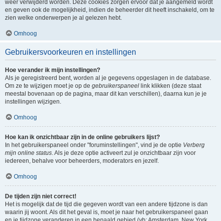
weer verwijderd worden. Deze cookies zorgen ervoor dat je aangemeld wordt
en geven ook de mogelijkheid, indien de beheerder dit heeft inschakeld, om te
zien welke onderwerpen je al gelezen hebt.
Omhoog
Gebruikersvoorkeuren en instellingen
Hoe verander ik mijn instellingen?
Als je geregistreerd bent, worden al je gegevens opgeslagen in de database.
Om ze te wijzigen moet je op de
gebruikerspaneel
link klikken (deze staat
meestal bovenaan op de pagina, maar dit kan verschillen), daarna kun je je
instellingen wijzigen.
Omhoog
Hoe kan ik onzichtbaar zijn in de online gebruikers lijst?
In het gebruikerspaneel onder "foruminstellingen", vind je de optie
Verberg
mijn online status
. Als je deze optie activeert zul je onzichtbaar zijn voor
iedereen, behalve voor beheerders, moderators en jezelf.
Omhoog
De tijden zijn niet correct!
Het is mogelijk dat de tijd die gegeven wordt van een andere tijdzone is dan
waarin jij woont. Als dit het geval is, moet je naar het gebruikerspaneel gaan
en je tijdzone veranderen in een bepaald gebied (vb: Amsterdam, New York,