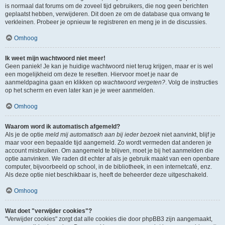
is normaal dat forums om de zoveel tijd gebruikers, die nog geen berichten
geplaatst hebben, verwijderen. Dit doen ze om de database qua omvang te
verkleinen. Probeer je opnieuw te registreren en meng je in de discussies.
Omhoog
Ik weet mijn wachtwoord niet meer!
Geen paniek! Je kan je huidige wachtwoord niet terug krijgen, maar er is wel
een mogelijkheid om deze te resetten. Hiervoor moet je naar de
aanmeldpagina gaan en klikken op
wachtwoord vergeten?
. Volg de instructies
op het scherm en even later kan je je weer aanmelden.
Omhoog
Waarom word ik automatisch afgemeld?
Als je de optie
meld mij automatisch aan bij ieder bezoek
niet aanvinkt, blijf je
maar voor een bepaalde tijd aangemeld. Zo wordt vermeden dat anderen je
account misbruiken. Om aangemeld te blijven, moet je bij het aanmelden die
optie aanvinken. We raden dit echter af als je gebruik maakt van een openbare
computer, bijvoorbeeld op school, in de bibliotheek, in een internetcafé, enz.
Als deze optie niet beschikbaar is, heeft de beheerder deze uitgeschakeld.
Omhoog
Wat doet "verwijder cookies"?
"Verwijder cookies" zorgt dat alle cookies die door phpBB3 zijn aangemaakt,