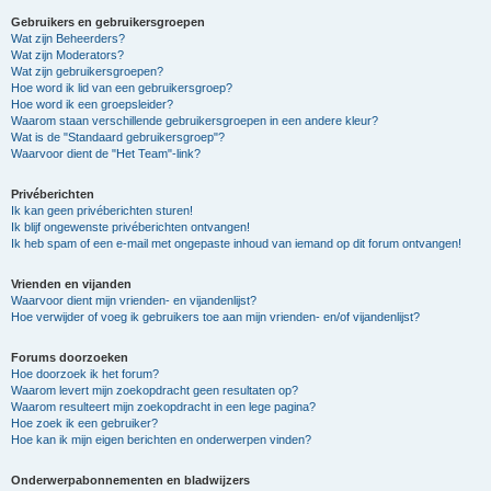
Gebruikers en gebruikersgroepen
Wat zijn Beheerders?
Wat zijn Moderators?
Wat zijn gebruikersgroepen?
Hoe word ik lid van een gebruikersgroep?
Hoe word ik een groepsleider?
Waarom staan verschillende gebruikersgroepen in een andere kleur?
Wat is de "Standaard gebruikersgroep"?
Waarvoor dient de "Het Team"-link?
Privéberichten
Ik kan geen privéberichten sturen!
Ik blijf ongewenste privéberichten ontvangen!
Ik heb spam of een e-mail met ongepaste inhoud van iemand op dit forum ontvangen!
Vrienden en vijanden
Waarvoor dient mijn vrienden- en vijandenlijst?
Hoe verwijder of voeg ik gebruikers toe aan mijn vrienden- en/of vijandenlijst?
Forums doorzoeken
Hoe doorzoek ik het forum?
Waarom levert mijn zoekopdracht geen resultaten op?
Waarom resulteert mijn zoekopdracht in een lege pagina?
Hoe zoek ik een gebruiker?
Hoe kan ik mijn eigen berichten en onderwerpen vinden?
Onderwerpabonnementen en bladwijzers