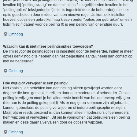
juiste permissies om peilingen aan te maken). Je moet een titel voor de peiling
invullen bij "peilingsvraag" en dan minstens 2 mogelijkheden invullen in het
"peilingopties"-tekstgedeelte (limiet is ingesteld door de beheerder), met elke
optie gescheiden door middel van een nieuwe regel. Je kunt ook instellen
hoeveel opties een gebruiker mag kiezen onder "opties per gebruiker" en een
tijdslimiet in dagen voor de peiling (0 is een peiling van oneindige duur).
Omhoog
Waarom kan ik niet meer peilingsopties toevoegen?
De limiet voor de peilingsopties is ingesteld door de beheerder. Indien je meer
opties denkt nodig te hebben dan het toegestane aantal, neem dan contact op
met de beheerder.
Omhoog
Hoe wijzig of verwijder ik een peiling?
Net zoals bij de berichten kan een peiling alleen gewijzigd worden door
degene die hem gemaakt heeft, en door een moderator of beheerder. Om de
peiling te wijzigen moet je het allereerste bericht van het onderwerp wijzigen
(hieraan is de peiling gekoppeld). Als er nog geen stemmen zijn uitgebracht,
kunnen gebruikers de peiling verwijderen of iedere peilingsoptie wijzigen.
Maar, als er reeds gestemd is, dan kunnen alleen moderators of beheerders
hem wijzigen of verwijderen. Dit om te voorkomen dat gebruikers een peiling
maken en deze daarna vervalsen door de opties te wijzigen.
Omhoog