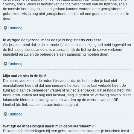
Sydney, enz.). Wees er bewust van dat het veranderen van de tijdzone, zoals
de meeste instellingen, alleen gedaan kunnen worden door geregistreerde
gebruikers. Als je nog niet geregistreerd bent is dit een goed moment om dit te
doen.
Omhoog
Ik wijzigde de tijdzone, maar de tijd is nog steeds verkeerd!
Als je zeker bent dat je de correcte tijdzone en zomertijd goed hebt ingevuld en
de tijd is nog steeds anders, is waarschijnlijk de tijd op de server verkeerd
ingesteld en zullen de beheerders een aanpassing moeten doen.
Omhoog
Mijn taal zit niet in de lijst!
De meest voorkomende reden hiervoor is dat de beheerder je taal niet
geïnstalleerd heeft, of dat nog niemand het forum in je taal vertaald heeft. Je
kunt altijd aan de beheerder vragen of hij het talenpakket, dat je nodig hebt, wil
installeren. Indien het nog niet bestaat, mag je gerust de vertaling maken. Meer
informatie hieromtrent kan gevonden worden op de website van phpBB
Limited (de link staat onderaan iedere pagina).
Omhoog
Wat zijn de afbeeldingen naast mijn gebruikersnaam?
Er kunnen 2 afbeeldingen bij een gebruikersnaam staan als je berichten leest.