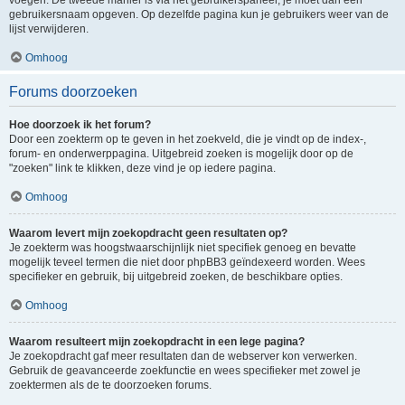
voegen. De tweede manier is via het gebruikerspaneel, je moet dan een
gebruikersnaam opgeven. Op dezelfde pagina kun je gebruikers weer van de
lijst verwijderen.
Omhoog
Forums doorzoeken
Hoe doorzoek ik het forum?
Door een zoekterm op te geven in het zoekveld, die je vindt op de index-,
forum- en onderwerppagina. Uitgebreid zoeken is mogelijk door op de
"zoeken" link te klikken, deze vind je op iedere pagina.
Omhoog
Waarom levert mijn zoekopdracht geen resultaten op?
Je zoekterm was hoogstwaarschijnlijk niet specifiek genoeg en bevatte
mogelijk teveel termen die niet door phpBB3 geïndexeerd worden. Wees
specifieker en gebruik, bij uitgebreid zoeken, de beschikbare opties.
Omhoog
Waarom resulteert mijn zoekopdracht in een lege pagina?
Je zoekopdracht gaf meer resultaten dan de webserver kon verwerken.
Gebruik de geavanceerde zoekfunctie en wees specifieker met zowel je
zoektermen als de te doorzoeken forums.