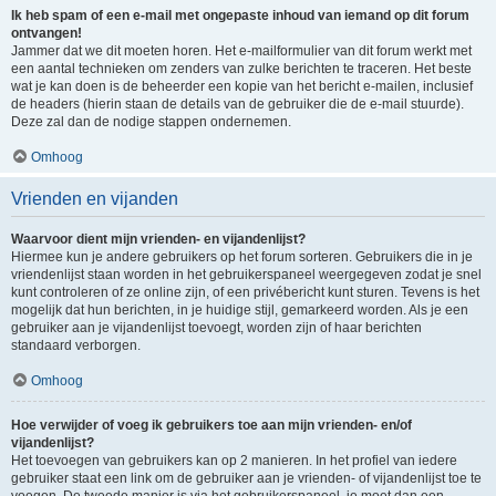
Ik heb spam of een e-mail met ongepaste inhoud van iemand op dit forum
ontvangen!
Jammer dat we dit moeten horen. Het e-mailformulier van dit forum werkt met
een aantal technieken om zenders van zulke berichten te traceren. Het beste
wat je kan doen is de beheerder een kopie van het bericht e-mailen, inclusief
de headers (hierin staan de details van de gebruiker die de e-mail stuurde).
Deze zal dan de nodige stappen ondernemen.
Omhoog
Vrienden en vijanden
Waarvoor dient mijn vrienden- en vijandenlijst?
Hiermee kun je andere gebruikers op het forum sorteren. Gebruikers die in je
vriendenlijst staan worden in het gebruikerspaneel weergegeven zodat je snel
kunt controleren of ze online zijn, of een privébericht kunt sturen. Tevens is het
mogelijk dat hun berichten, in je huidige stijl, gemarkeerd worden. Als je een
gebruiker aan je vijandenlijst toevoegt, worden zijn of haar berichten
standaard verborgen.
Omhoog
Hoe verwijder of voeg ik gebruikers toe aan mijn vrienden- en/of
vijandenlijst?
Het toevoegen van gebruikers kan op 2 manieren. In het profiel van iedere
gebruiker staat een link om de gebruiker aan je vrienden- of vijandenlijst toe te