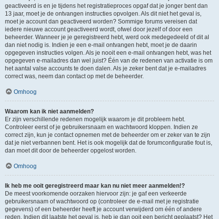
geactiveerd is en je tijdens het registratieproces opgaf dat je jonger bent dan
13 jaar, moet je de ontvangen instructies opvolgen. Als dit niet het geval is,
moet je account dan geactiveerd worden? Sommige forums vereisen dat
iedere nieuwe account geactiveerd wordt, ofwel door jezelf of door een
beheerder. Wanneer je je geregistreerd hebt, werd ook medegedeeld of dit al
dan niet nodig is. Indien je een e-mail ontvangen hebt, moet je de daarin
opgegeven instructies volgen. Als je nooit een e-mail ontvangen hebt, was het
opgegeven e-mailadres dan wel juist? Één van de redenen van activatie is om
het aantal valse accounts te doen dalen. Als je zeker bent dat je e-mailadres
correct was, neem dan contact op met de beheerder.
Omhoog
Waarom kan ik niet aanmelden?
Er zijn verschillende redenen mogelijk waarom je dit probleem hebt.
Controleer eerst of je gebruikersnaam en wachtwoord kloppen. Indien ze
correct zijn, kun je contact opnemen met de beheerder om er zeker van te zijn
dat je niet verbannen bent. Het is ook mogelijk dat de forumconfiguratie fout is,
dan moet dit door de beheerder opgelost worden.
Omhoog
Ik heb me ooit geregistreerd maar kan nu niet meer aanmelden!?
De meest voorkomende oorzaken hiervoor zijn: je gaf een verkeerde
gebruikersnaam of wachtwoord op (controleer de e-mail met je registratie
gegevens) of een beheerder heeft je account verwijderd om één of andere
reden. Indien dit laatste het geval is, heb je dan ooit een bericht geplaatst? Het