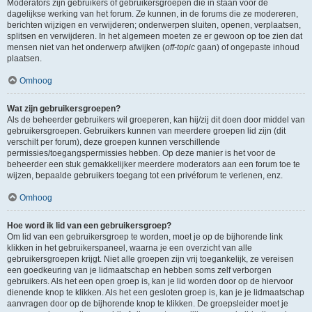
Moderators zijn gebruikers of gebruikersgroepen die in staan voor de
dagelijkse werking van het forum. Ze kunnen, in de forums die ze modereren,
berichten wijzigen en verwijderen; onderwerpen sluiten, openen, verplaatsen,
splitsen en verwijderen. In het algemeen moeten ze er gewoon op toe zien dat
mensen niet van het onderwerp afwijken (
off-topic
gaan) of ongepaste inhoud
plaatsen.
Omhoog
Wat zijn gebruikersgroepen?
Als de beheerder gebruikers wil groeperen, kan hij/zij dit doen door middel van
gebruikersgroepen. Gebruikers kunnen van meerdere groepen lid zijn (dit
verschilt per forum), deze groepen kunnen verschillende
permissies/toegangspermissies hebben. Op deze manier is het voor de
beheerder een stuk gemakkelijker meerdere moderators aan een forum toe te
wijzen, bepaalde gebruikers toegang tot een privéforum te verlenen, enz.
Omhoog
Hoe word ik lid van een gebruikersgroep?
Om lid van een gebruikersgroep te worden, moet je op de bijhorende link
klikken in het gebruikerspaneel, waarna je een overzicht van alle
gebruikersgroepen krijgt. Niet alle groepen zijn vrij toegankelijk, ze vereisen
een goedkeuring van je lidmaatschap en hebben soms zelf verborgen
gebruikers. Als het een open groep is, kan je lid worden door op de hiervoor
dienende knop te klikken. Als het een gesloten groep is, kan je je lidmaatschap
aanvragen door op de bijhorende knop te klikken. De groepsleider moet je