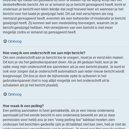
beperkte tijd nadat het geplaatst is) door te klikken op de
wijzig
knop van het
desbetreffende bericht. Als er al iemand op je bericht gereageerd heeft, komt er
onderaan je bericht een klein tekstje dat zegt hoeveel keer en wanneer je het
bericht voor het laatst je gewijzigd hebt. Dit zal niet verschijnen als nog
niemand gereageerd heeft, evenmin als een beheerder of moderator je bericht
gewijzigd heeft. Zij kunnen wel een mededeling toevoegen, waarom ze je
bericht gewijzigd hebben. Het verwijderen van een bericht is niet meer
mogelijk zodra er iemand op gereageerd heeft.
Omhoog
Hoe voeg ik een onderschrift toe aan mijn bericht?
Om een onderschrift aan je bericht toe te voegen, moet je er eerst één maken.
Dit kun je via het gebruikerspaneel doen. Als je dit gedaan hebt, kun je de
optie
voeg mijn onderschrift toe
aanvinken als je een bericht plaatst. Je kunt er
ook voor zorgen dat je onderschrift automatisch aan ieder nieuw bericht wordt
toegevoegd. Dit doe je door de bijhorende optie te activeren in het
gebruikerspaneel (het is nog altijd mogelijk om het onderschrift uit te
schakelen als je het bericht plaatst).
Omhoog
Hoe maak ik een peiling?
Een peiling aanmaken is heel gemakkelijk, als je een nieuw onderwerp
aanmaakt (of het eerste bericht in een onderwerp bewerkt en als je daar
permissies voor hebt) zou je een "voeg peiling toe" tabblad moeten zien
onderaan het berichten-gedeelte (als je dit tabblad niet kan zien, heb je niet de