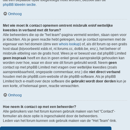
dat een bepaalde optie toegevoegd moet worden, bezoek dan de
phpBB Ideeën sectie
.
Omhoog
Met wie moet ik contact opnemen omtrent misbruik en/of wettelijke
kwesties in verband met dit forum?
Alle beheerders die op de "het team"-pagina vermeld worden, staan open voor
je klachten. Als je geen reactie hebt gekregen, kun je contact opnemen met de
eigenaar van het domein (dmv een
whois lookup
) of, als dit forum op een gratis
host staat (bijvoorbeeld xsbb.nl, nl.forums.cc, dotbb.be, enz.), het beheer of
misbruik-afdeling van de gratis host. Wees je er bewust van dat phpBB Limited
geen inspraak
heeft en dus in geen enkel geval aansprakelijk gehouden kan
worden over hoe, waar en door wie dit forum gebruikt wordt. Neem
geen
contact op met phpBB Limited met vragen over wettelijke kwesties (zoals
aanspreekbaarheid, ongepaste commentaar, enz.) die
niet direct verband
houden met de phpBB.com-website of de phpBB-software. Als je phpBB
Limited toch e-mailt over deze software die
gebruikt wordt door derden
kun je
een korte, of helemaal geen, reactie verwachten.
Omhoog
Hoe neem ik contact op met een beheerder?
Alle gebruikers van het forum kunnen gebruik maken van het “Contact”-
formulier als deze optie is ingeschakeld door de beheerders.
Leden van het forum kunnen ook gebruik maken van de “Het Team”-link.