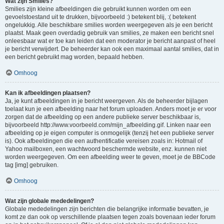
Wat zijn Smilies?
Smilies zijn kleine afbeeldingen die gebruikt kunnen worden om een
gevoelstoestand uit te drukken, bijvoorbeeld :) betekent blij, :( betekent
ongelukkig. Alle beschikbare smilies worden weergegeven als je een bericht
plaatst. Maak geen overdadig gebruik van smilies, ze maken een bericht snel
onleesbaar wat er toe kan leiden dat een moderator je bericht aanpast of heel
je bericht verwijdert. De beheerder kan ook een maximaal aantal smilies, dat in
een bericht gebruikt mag worden, bepaald hebben.
Omhoog
Kan ik afbeeldingen plaatsen?
Ja, je kunt afbeeldingen in je bericht weergeven. Als de beheerder bijlagen
toelaat kun je een afbeelding naar het forum uploaden. Anders moet je er voor
zorgen dat de afbeelding op een andere publieke server beschikbaar is,
bijvoorbeeld http://www.voorbeeld.com/mijn_afbeelding.gif. Linken naar een
afbeelding op je eigen computer is onmogelijk (tenzij het een publieke server
is). Ook afbeeldingen die een authentificatie vereisen zoals in: Hotmail of
Yahoo mailboxen, een wachtwoord beschermde website, enz. kunnen niet
worden weergegeven. Om een afbeelding weer te geven, moet je de BBCode
tag [img] gebruiken.
Omhoog
Wat zijn globale mededelingen?
Globale mededelingen zijn berichten die belangrijke informatie bevatten, je
komt ze dan ook op verschillende plaatsen tegen zoals bovenaan ieder forum