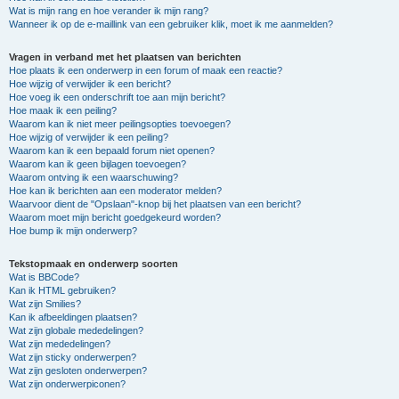
Wat is mijn rang en hoe verander ik mijn rang?
Wanneer ik op de e-maillink van een gebruiker klik, moet ik me aanmelden?
Vragen in verband met het plaatsen van berichten
Hoe plaats ik een onderwerp in een forum of maak een reactie?
Hoe wijzig of verwijder ik een bericht?
Hoe voeg ik een onderschrift toe aan mijn bericht?
Hoe maak ik een peiling?
Waarom kan ik niet meer peilingsopties toevoegen?
Hoe wijzig of verwijder ik een peiling?
Waarom kan ik een bepaald forum niet openen?
Waarom kan ik geen bijlagen toevoegen?
Waarom ontving ik een waarschuwing?
Hoe kan ik berichten aan een moderator melden?
Waarvoor dient de "Opslaan"-knop bij het plaatsen van een bericht?
Waarom moet mijn bericht goedgekeurd worden?
Hoe bump ik mijn onderwerp?
Tekstopmaak en onderwerp soorten
Wat is BBCode?
Kan ik HTML gebruiken?
Wat zijn Smilies?
Kan ik afbeeldingen plaatsen?
Wat zijn globale mededelingen?
Wat zijn mededelingen?
Wat zijn sticky onderwerpen?
Wat zijn gesloten onderwerpen?
Wat zijn onderwerpiconen?