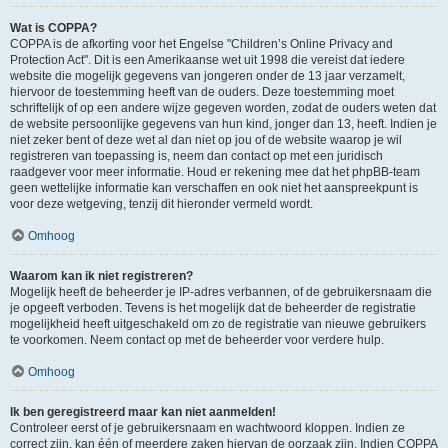
Wat is COPPA?
COPPA is de afkorting voor het Engelse "Children’s Online Privacy and
Protection Act". Dit is een Amerikaanse wet uit 1998 die vereist dat iedere
website die mogelijk gegevens van jongeren onder de 13 jaar verzamelt,
hiervoor de toestemming heeft van de ouders. Deze toestemming moet
schriftelijk of op een andere wijze gegeven worden, zodat de ouders weten dat
de website persoonlijke gegevens van hun kind, jonger dan 13, heeft. Indien je
niet zeker bent of deze wet al dan niet op jou of de website waarop je wil
registreren van toepassing is, neem dan contact op met een juridisch
raadgever voor meer informatie. Houd er rekening mee dat het phpBB-team
geen wettelijke informatie kan verschaffen en ook niet het aanspreekpunt is
voor deze wetgeving, tenzij dit hieronder vermeld wordt.
Omhoog
Waarom kan ik niet registreren?
Mogelijk heeft de beheerder je IP-adres verbannen, of de gebruikersnaam die
je opgeeft verboden. Tevens is het mogelijk dat de beheerder de registratie
mogelijkheid heeft uitgeschakeld om zo de registratie van nieuwe gebruikers
te voorkomen. Neem contact op met de beheerder voor verdere hulp.
Omhoog
Ik ben geregistreerd maar kan niet aanmelden!
Controleer eerst of je gebruikersnaam en wachtwoord kloppen. Indien ze
correct zijn, kan één of meerdere zaken hiervan de oorzaak zijn. Indien COPPA