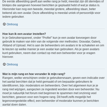
De eerste afbeelding geeft aan welke rang je hebt, meestal zijn dit sterretjes of
blokjes die aangeven hoeveel berichten je geplaatst hebt of wat je status is.
Hieronder kan nog een tweede, meestal grotere, afbeelding staan, beter
bekend als een avatar. Deze afbeelding is meestal uniek of persoonlijk voor
iedere gebruiker.
Omhoog
Hoe kan ik een avatar instellen?
In je Gebruikerspaneel, onder “Profiel” kun je een avatar toevoegen door
gebruik te maken van één van de volgende vier methodes: Gravatar, Galerij,
Afstand of Upload. Het is aan de beheerders om avatars in te schakelen en om
te kiezen op welke manier je een avatar kan gebruiken. Als je geen avatars
kunt gebruiken, neem dan contact op met een beheerder voor je vragen
hierover.
Omhoog
Wat is mijn rang en hoe verander ik mijn rang?
Rangen, welke verschijnen onder je gebruikersnaam, geven een indicatie over
het aantal berchten dat je hebt gemaakt of om bepaalde gebruikers te
identificeren, bijv. moderators en beheerders. Over het algemeen kun je je
rang niet wijzigen, aangezien ze ingesteld worden door een beheerder. Nu
moet je natuurlijk het forum niet beginnen te spammen met onzinnig veel
berichten, gewoon voor een hogere rang. Dit heeft zelfs mogelijk het
tegenovergestelde effect, een beheerder of moderator kunnen je berichten
aantal doen dalen.