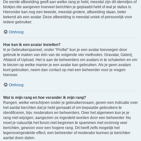
De eerste afbeelding geeft aan welke rang je hebt, meestal zijn dit sterretjes of
blokjes die aangeven hoeveel berichten je geplaatst hebt of wat je status is.
Hieronder kan nog een tweede, meestal grotere, afbeelding staan, beter
bekend als een avatar. Deze afbeelding is meestal uniek of persoonlijk voor
iedere gebruiker.
Omhoog
Hoe kan ik een avatar instellen?
In je Gebruikerspaneel, onder “Profiel” kun je een avatar toevoegen door
gebruik te maken van één van de volgende vier methodes: Gravatar, Galerij,
Afstand of Upload. Het is aan de beheerders om avatars in te schakelen en om
te kiezen op welke manier je een avatar kan gebruiken. Als je geen avatars
kunt gebruiken, neem dan contact op met een beheerder voor je vragen
hierover.
Omhoog
Wat is mijn rang en hoe verander ik mijn rang?
Rangen, welke verschijnen onder je gebruikersnaam, geven een indicatie over
het aantal berchten dat je hebt gemaakt of om bepaalde gebruikers te
identificeren, bijv. moderators en beheerders. Over het algemeen kun je je
rang niet wijzigen, aangezien ze ingesteld worden door een beheerder. Nu
moet je natuurlijk het forum niet beginnen te spammen met onzinnig veel
berichten, gewoon voor een hogere rang. Dit heeft zelfs mogelijk het
tegenovergestelde effect, een beheerder of moderator kunnen je berichten
aantal doen dalen.