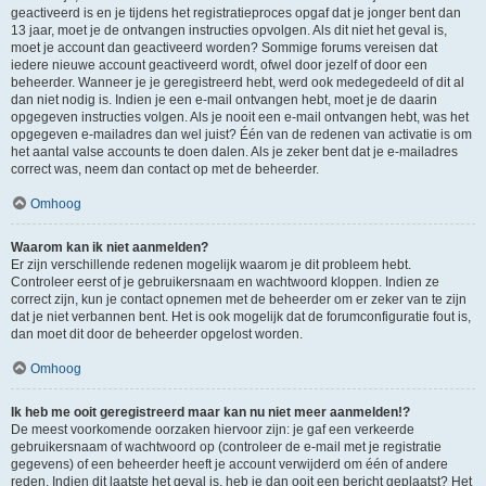
geactiveerd is en je tijdens het registratieproces opgaf dat je jonger bent dan
13 jaar, moet je de ontvangen instructies opvolgen. Als dit niet het geval is,
moet je account dan geactiveerd worden? Sommige forums vereisen dat
iedere nieuwe account geactiveerd wordt, ofwel door jezelf of door een
beheerder. Wanneer je je geregistreerd hebt, werd ook medegedeeld of dit al
dan niet nodig is. Indien je een e-mail ontvangen hebt, moet je de daarin
opgegeven instructies volgen. Als je nooit een e-mail ontvangen hebt, was het
opgegeven e-mailadres dan wel juist? Één van de redenen van activatie is om
het aantal valse accounts te doen dalen. Als je zeker bent dat je e-mailadres
correct was, neem dan contact op met de beheerder.
Omhoog
Waarom kan ik niet aanmelden?
Er zijn verschillende redenen mogelijk waarom je dit probleem hebt.
Controleer eerst of je gebruikersnaam en wachtwoord kloppen. Indien ze
correct zijn, kun je contact opnemen met de beheerder om er zeker van te zijn
dat je niet verbannen bent. Het is ook mogelijk dat de forumconfiguratie fout is,
dan moet dit door de beheerder opgelost worden.
Omhoog
Ik heb me ooit geregistreerd maar kan nu niet meer aanmelden!?
De meest voorkomende oorzaken hiervoor zijn: je gaf een verkeerde
gebruikersnaam of wachtwoord op (controleer de e-mail met je registratie
gegevens) of een beheerder heeft je account verwijderd om één of andere
reden. Indien dit laatste het geval is, heb je dan ooit een bericht geplaatst? Het