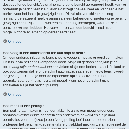
beperkte tijd nadat het geplaatst is) door te klikken op de
wijzig
knop van het
desbetreffende bericht. Als er al iemand op je bericht gereageerd heeft, komt er
onderaan je bericht een klein tekstje dat zegt hoeveel keer en wanneer je het
bericht voor het laatst je gewijzigd hebt. Dit zal niet verschijnen als nog
niemand gereageerd heeft, evenmin als een beheerder of moderator je bericht
gewijzigd heeft. Zij kunnen wel een mededeling toevoegen, waarom ze je
bericht gewijzigd hebben. Het verwijderen van een bericht is niet meer
mogelijk zodra er iemand op gereageerd heeft.
Omhoog
Hoe voeg ik een onderschrift toe aan mijn bericht?
Om een onderschrift aan je bericht toe te voegen, moet je er eerst één maken.
Dit kun je via het gebruikerspaneel doen. Als je dit gedaan hebt, kun je de
optie
voeg mijn onderschrift toe
aanvinken als je een bericht plaatst. Je kunt er
ook voor zorgen dat je onderschrift automatisch aan ieder nieuw bericht wordt
toegevoegd. Dit doe je door de bijhorende optie te activeren in het
gebruikerspaneel (het is nog altijd mogelijk om het onderschrift uit te
schakelen als je het bericht plaatst).
Omhoog
Hoe maak ik een peiling?
Een peiling aanmaken is heel gemakkelijk, als je een nieuw onderwerp
aanmaakt (of het eerste bericht in een onderwerp bewerkt en als je daar
permissies voor hebt) zou je een "voeg peiling toe" tabblad moeten zien
onderaan het berichten-gedeelte (als je dit tabblad niet kan zien, heb je niet de