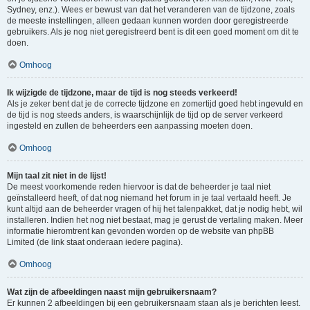
Sydney, enz.). Wees er bewust van dat het veranderen van de tijdzone, zoals
de meeste instellingen, alleen gedaan kunnen worden door geregistreerde
gebruikers. Als je nog niet geregistreerd bent is dit een goed moment om dit te
doen.
Omhoog
Ik wijzigde de tijdzone, maar de tijd is nog steeds verkeerd!
Als je zeker bent dat je de correcte tijdzone en zomertijd goed hebt ingevuld en
de tijd is nog steeds anders, is waarschijnlijk de tijd op de server verkeerd
ingesteld en zullen de beheerders een aanpassing moeten doen.
Omhoog
Mijn taal zit niet in de lijst!
De meest voorkomende reden hiervoor is dat de beheerder je taal niet
geïnstalleerd heeft, of dat nog niemand het forum in je taal vertaald heeft. Je
kunt altijd aan de beheerder vragen of hij het talenpakket, dat je nodig hebt, wil
installeren. Indien het nog niet bestaat, mag je gerust de vertaling maken. Meer
informatie hieromtrent kan gevonden worden op de website van phpBB
Limited (de link staat onderaan iedere pagina).
Omhoog
Wat zijn de afbeeldingen naast mijn gebruikersnaam?
Er kunnen 2 afbeeldingen bij een gebruikersnaam staan als je berichten leest.