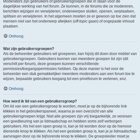
Moderators zijn gebruikers of gebruikersgroepen die in staan voor de
dagelijkse werking van het forum. Ze kunnen, in de forums die ze modereren,
berichten wijzigen en verwijderen; onderwerpen sluiten, openen, verplaatsen,
splitsen en verwijderen. In het algemeen moeten ze er gewoon op toe zien dat
mensen niet van het onderwerp afwijken (
off-topic
gaan) of ongepaste inhoud
plaatsen.
Omhoog
Wat zijn gebruikersgroepen?
Als de beheerder gebruikers wil groeperen, kan hij/zij dit doen door middel van
gebruikersgroepen. Gebruikers kunnen van meerdere groepen lid zijn (dit
verschilt per forum), deze groepen kunnen verschillende
permissies/toegangspermissies hebben. Op deze manier is het voor de
beheerder een stuk gemakkelijker meerdere moderators aan een forum toe te
wijzen, bepaalde gebruikers toegang tot een privéforum te verlenen, enz.
Omhoog
Hoe word ik lid van een gebruikersgroep?
Om lid van een gebruikersgroep te worden, moet je op de bijhorende link
klikken in het gebruikerspaneel, waarna je een overzicht van alle
gebruikersgroepen krijgt. Niet alle groepen zijn vrij toegankelijk, ze vereisen
een goedkeuring van je lidmaatschap en hebben soms zelf verborgen
gebruikers. Als het een open groep is, kan je lid worden door op de hiervoor
dienende knop te klikken. Als het een gesloten groep is, kan je je lidmaatschap
aanvragen door op de bijhorende knop te klikken. De groepsleider moet je