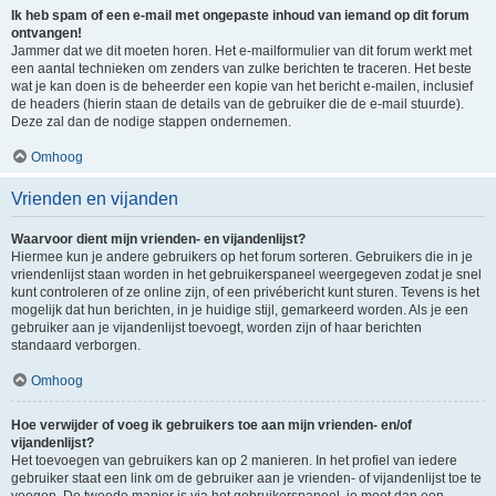
Ik heb spam of een e-mail met ongepaste inhoud van iemand op dit forum
ontvangen!
Jammer dat we dit moeten horen. Het e-mailformulier van dit forum werkt met
een aantal technieken om zenders van zulke berichten te traceren. Het beste
wat je kan doen is de beheerder een kopie van het bericht e-mailen, inclusief
de headers (hierin staan de details van de gebruiker die de e-mail stuurde).
Deze zal dan de nodige stappen ondernemen.
Omhoog
Vrienden en vijanden
Waarvoor dient mijn vrienden- en vijandenlijst?
Hiermee kun je andere gebruikers op het forum sorteren. Gebruikers die in je
vriendenlijst staan worden in het gebruikerspaneel weergegeven zodat je snel
kunt controleren of ze online zijn, of een privébericht kunt sturen. Tevens is het
mogelijk dat hun berichten, in je huidige stijl, gemarkeerd worden. Als je een
gebruiker aan je vijandenlijst toevoegt, worden zijn of haar berichten
standaard verborgen.
Omhoog
Hoe verwijder of voeg ik gebruikers toe aan mijn vrienden- en/of
vijandenlijst?
Het toevoegen van gebruikers kan op 2 manieren. In het profiel van iedere
gebruiker staat een link om de gebruiker aan je vrienden- of vijandenlijst toe te