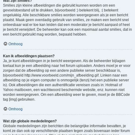
Wat zijn Smilies?
Smilies zijn kleine afbeeldingen die gebruikt kunnen worden om een
gevoelstoestand uit te drukken, bijvoorbeeld :) betekent blij, :( betekent
ongelukkig. Alle beschikbare smilies worden weergegeven als je een bericht
plaatst. Maak geen overdadig gebruik van smilies, ze maken een bericht snel
onleesbaar wat er toe kan leiden dat een moderator je bericht aanpast of heel
je bericht verwijdert. De beheerder kan ook een maximaal aantal smilies, dat in
een bericht gebruikt mag worden, bepaald hebben.
Omhoog
Kan ik afbeeldingen plaatsen?
Ja, je kunt afbeeldingen in je bericht weergeven. Als de beheerder bijlagen
toelaat kun je een afbeelding naar het forum uploaden. Anders moet je er voor
zorgen dat de afbeelding op een andere publieke server beschikbaar is,
bijvoorbeeld http://www.voorbeeld.com/mijn_afbeelding.gif. Linken naar een
afbeelding op je eigen computer is onmogelijk (tenzij het een publieke server
is). Ook afbeeldingen die een authentificatie vereisen zoals in: Hotmail of
Yahoo mailboxen, een wachtwoord beschermde website, enz. kunnen niet
worden weergegeven. Om een afbeelding weer te geven, moet je de BBCode
tag [img] gebruiken.
Omhoog
Wat zijn globale mededelingen?
Globale mededelingen zijn berichten die belangrijke informatie bevatten, je
komt ze dan ook op verschillende plaatsen tegen zoals bovenaan ieder forum