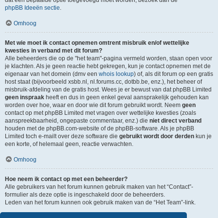
dat een bepaalde optie toegevoegd moet worden, bezoek dan de
phpBB Ideeën sectie
.
Omhoog
Met wie moet ik contact opnemen omtrent misbruik en/of wettelijke
kwesties in verband met dit forum?
Alle beheerders die op de "het team"-pagina vermeld worden, staan open voor
je klachten. Als je geen reactie hebt gekregen, kun je contact opnemen met de
eigenaar van het domein (dmv een
whois lookup
) of, als dit forum op een gratis
host staat (bijvoorbeeld xsbb.nl, nl.forums.cc, dotbb.be, enz.), het beheer of
misbruik-afdeling van de gratis host. Wees je er bewust van dat phpBB Limited
geen inspraak
heeft en dus in geen enkel geval aansprakelijk gehouden kan
worden over hoe, waar en door wie dit forum gebruikt wordt. Neem
geen
contact op met phpBB Limited met vragen over wettelijke kwesties (zoals
aanspreekbaarheid, ongepaste commentaar, enz.) die
niet direct verband
houden met de phpBB.com-website of de phpBB-software. Als je phpBB
Limited toch e-mailt over deze software die
gebruikt wordt door derden
kun je
een korte, of helemaal geen, reactie verwachten.
Omhoog
Hoe neem ik contact op met een beheerder?
Alle gebruikers van het forum kunnen gebruik maken van het “Contact”-
formulier als deze optie is ingeschakeld door de beheerders.
Leden van het forum kunnen ook gebruik maken van de “Het Team”-link.