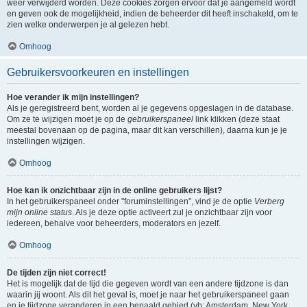
weer verwijderd worden. Deze cookies zorgen ervoor dat je aangemeld wordt
en geven ook de mogelijkheid, indien de beheerder dit heeft inschakeld, om te
zien welke onderwerpen je al gelezen hebt.
Omhoog
Gebruikersvoorkeuren en instellingen
Hoe verander ik mijn instellingen?
Als je geregistreerd bent, worden al je gegevens opgeslagen in de database.
Om ze te wijzigen moet je op de
gebruikerspaneel
link klikken (deze staat
meestal bovenaan op de pagina, maar dit kan verschillen), daarna kun je je
instellingen wijzigen.
Omhoog
Hoe kan ik onzichtbaar zijn in de online gebruikers lijst?
In het gebruikerspaneel onder "foruminstellingen", vind je de optie
Verberg
mijn online status
. Als je deze optie activeert zul je onzichtbaar zijn voor
iedereen, behalve voor beheerders, moderators en jezelf.
Omhoog
De tijden zijn niet correct!
Het is mogelijk dat de tijd die gegeven wordt van een andere tijdzone is dan
waarin jij woont. Als dit het geval is, moet je naar het gebruikerspaneel gaan
en je tijdzone veranderen in een bepaald gebied (vb: Amsterdam, New York,