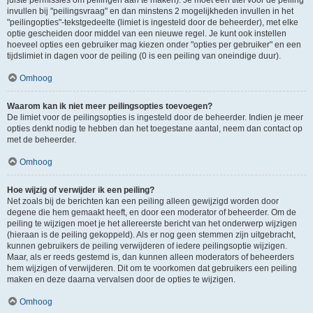
juiste permissies om peilingen aan te maken). Je moet een titel voor de peiling
invullen bij "peilingsvraag" en dan minstens 2 mogelijkheden invullen in het
"peilingopties"-tekstgedeelte (limiet is ingesteld door de beheerder), met elke
optie gescheiden door middel van een nieuwe regel. Je kunt ook instellen
hoeveel opties een gebruiker mag kiezen onder "opties per gebruiker" en een
tijdslimiet in dagen voor de peiling (0 is een peiling van oneindige duur).
Omhoog
Waarom kan ik niet meer peilingsopties toevoegen?
De limiet voor de peilingsopties is ingesteld door de beheerder. Indien je meer
opties denkt nodig te hebben dan het toegestane aantal, neem dan contact op
met de beheerder.
Omhoog
Hoe wijzig of verwijder ik een peiling?
Net zoals bij de berichten kan een peiling alleen gewijzigd worden door
degene die hem gemaakt heeft, en door een moderator of beheerder. Om de
peiling te wijzigen moet je het allereerste bericht van het onderwerp wijzigen
(hieraan is de peiling gekoppeld). Als er nog geen stemmen zijn uitgebracht,
kunnen gebruikers de peiling verwijderen of iedere peilingsoptie wijzigen.
Maar, als er reeds gestemd is, dan kunnen alleen moderators of beheerders
hem wijzigen of verwijderen. Dit om te voorkomen dat gebruikers een peiling
maken en deze daarna vervalsen door de opties te wijzigen.
Omhoog