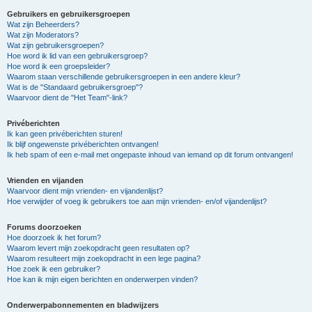
Gebruikers en gebruikersgroepen
Wat zijn Beheerders?
Wat zijn Moderators?
Wat zijn gebruikersgroepen?
Hoe word ik lid van een gebruikersgroep?
Hoe word ik een groepsleider?
Waarom staan verschillende gebruikersgroepen in een andere kleur?
Wat is de "Standaard gebruikersgroep"?
Waarvoor dient de "Het Team"-link?
Privéberichten
Ik kan geen privéberichten sturen!
Ik blijf ongewenste privéberichten ontvangen!
Ik heb spam of een e-mail met ongepaste inhoud van iemand op dit forum ontvangen!
Vrienden en vijanden
Waarvoor dient mijn vrienden- en vijandenlijst?
Hoe verwijder of voeg ik gebruikers toe aan mijn vrienden- en/of vijandenlijst?
Forums doorzoeken
Hoe doorzoek ik het forum?
Waarom levert mijn zoekopdracht geen resultaten op?
Waarom resulteert mijn zoekopdracht in een lege pagina?
Hoe zoek ik een gebruiker?
Hoe kan ik mijn eigen berichten en onderwerpen vinden?
Onderwerpabonnementen en bladwijzers