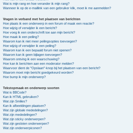
Wat is mijn rang en hoe verander ik mijn rang?
Wanneer ik op de e-maillink van een gebruiker klik, moet ik me aanmelden?
Vragen in verband met het plaatsen van berichten
Hoe plaats ik een onderwerp in een forum of maak een reactie?
Hoe wijzig of verwijder ik een bericht?
Hoe voeg ik een onderschrift toe aan mijn bericht?
Hoe maak ik een peiling?
Waarom kan ik niet meer peilingsopties toevoegen?
Hoe wijzig of verwijder ik een peiling?
Waarom kan ik een bepaald forum niet openen?
Waarom kan ik geen bijlagen toevoegen?
Waarom ontving ik een waarschuwing?
Hoe kan ik berichten aan een moderator melden?
Waarvoor dient de "Opslaan"-knop bij het plaatsen van een bericht?
Waarom moet mijn bericht goedgekeurd worden?
Hoe bump ik mijn onderwerp?
Tekstopmaak en onderwerp soorten
Wat is BBCode?
Kan ik HTML gebruiken?
Wat zijn Smilies?
Kan ik afbeeldingen plaatsen?
Wat zijn globale mededelingen?
Wat zijn mededelingen?
Wat zijn sticky onderwerpen?
Wat zijn gesloten onderwerpen?
Wat zijn onderwerpiconen?