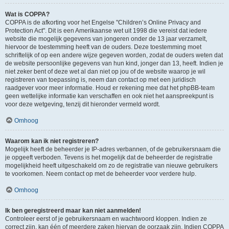
Wat is COPPA?
COPPA is de afkorting voor het Engelse "Children’s Online Privacy and
Protection Act". Dit is een Amerikaanse wet uit 1998 die vereist dat iedere
website die mogelijk gegevens van jongeren onder de 13 jaar verzamelt,
hiervoor de toestemming heeft van de ouders. Deze toestemming moet
schriftelijk of op een andere wijze gegeven worden, zodat de ouders weten dat
de website persoonlijke gegevens van hun kind, jonger dan 13, heeft. Indien je
niet zeker bent of deze wet al dan niet op jou of de website waarop je wil
registreren van toepassing is, neem dan contact op met een juridisch
raadgever voor meer informatie. Houd er rekening mee dat het phpBB-team
geen wettelijke informatie kan verschaffen en ook niet het aanspreekpunt is
voor deze wetgeving, tenzij dit hieronder vermeld wordt.
Omhoog
Waarom kan ik niet registreren?
Mogelijk heeft de beheerder je IP-adres verbannen, of de gebruikersnaam die
je opgeeft verboden. Tevens is het mogelijk dat de beheerder de registratie
mogelijkheid heeft uitgeschakeld om zo de registratie van nieuwe gebruikers
te voorkomen. Neem contact op met de beheerder voor verdere hulp.
Omhoog
Ik ben geregistreerd maar kan niet aanmelden!
Controleer eerst of je gebruikersnaam en wachtwoord kloppen. Indien ze
correct zijn, kan één of meerdere zaken hiervan de oorzaak zijn. Indien COPPA