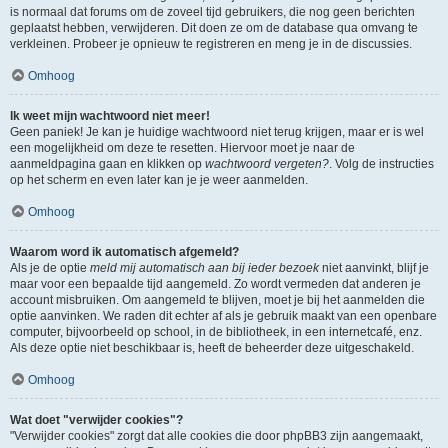
is normaal dat forums om de zoveel tijd gebruikers, die nog geen berichten
geplaatst hebben, verwijderen. Dit doen ze om de database qua omvang te
verkleinen. Probeer je opnieuw te registreren en meng je in de discussies.
Omhoog
Ik weet mijn wachtwoord niet meer!
Geen paniek! Je kan je huidige wachtwoord niet terug krijgen, maar er is wel
een mogelijkheid om deze te resetten. Hiervoor moet je naar de
aanmeldpagina gaan en klikken op
wachtwoord vergeten?
. Volg de instructies
op het scherm en even later kan je je weer aanmelden.
Omhoog
Waarom word ik automatisch afgemeld?
Als je de optie
meld mij automatisch aan bij ieder bezoek
niet aanvinkt, blijf je
maar voor een bepaalde tijd aangemeld. Zo wordt vermeden dat anderen je
account misbruiken. Om aangemeld te blijven, moet je bij het aanmelden die
optie aanvinken. We raden dit echter af als je gebruik maakt van een openbare
computer, bijvoorbeeld op school, in de bibliotheek, in een internetcafé, enz.
Als deze optie niet beschikbaar is, heeft de beheerder deze uitgeschakeld.
Omhoog
Wat doet "verwijder cookies"?
"Verwijder cookies" zorgt dat alle cookies die door phpBB3 zijn aangemaakt,