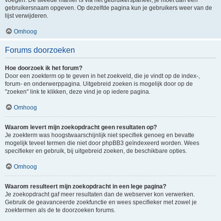
voegen. De tweede manier is via het gebruikerspaneel, je moet dan een
gebruikersnaam opgeven. Op dezelfde pagina kun je gebruikers weer van de
lijst verwijderen.
Omhoog
Forums doorzoeken
Hoe doorzoek ik het forum?
Door een zoekterm op te geven in het zoekveld, die je vindt op de index-,
forum- en onderwerppagina. Uitgebreid zoeken is mogelijk door op de
"zoeken" link te klikken, deze vind je op iedere pagina.
Omhoog
Waarom levert mijn zoekopdracht geen resultaten op?
Je zoekterm was hoogstwaarschijnlijk niet specifiek genoeg en bevatte
mogelijk teveel termen die niet door phpBB3 geïndexeerd worden. Wees
specifieker en gebruik, bij uitgebreid zoeken, de beschikbare opties.
Omhoog
Waarom resulteert mijn zoekopdracht in een lege pagina?
Je zoekopdracht gaf meer resultaten dan de webserver kon verwerken.
Gebruik de geavanceerde zoekfunctie en wees specifieker met zowel je
zoektermen als de te doorzoeken forums.