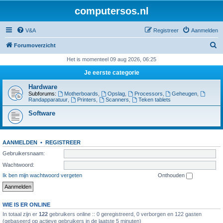
computersos.nl
V&A
Registreer
Aanmelden
Z
Forumoverzicht
o
Het is momenteel 09 aug 2026, 06:25
e
Je eerste categorie
k
Hardware
Subforums:
Motherboards
,
Opslag
,
Processors
,
Geheugen
,
Randapparatuur
,
Printers
,
Scanners
,
Teken tablets
Software
AANMELDEN
•
REGISTREER
Gebruikersnaam:
Wachtwoord:
Ik ben mijn wachtwoord vergeten
Onthouden
WIE IS ER ONLINE
In totaal zijn er
122
gebruikers online :: 0 geregistreerd, 0 verborgen en 122 gasten
(gebaseerd op actieve gebruikers in de laatste 5 minuten)