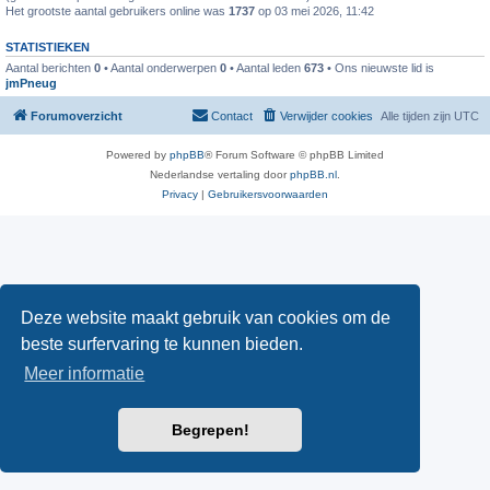
Het grootste aantal gebruikers online was
1737
op 03 mei 2026, 11:42
STATISTIEKEN
Aantal berichten
0
• Aantal onderwerpen
0
• Aantal leden
673
• Ons nieuwste lid is
jmPneug
Forumoverzicht
Contact
Verwijder cookies
Alle tijden zijn
UTC
Powered by
phpBB
® Forum Software © phpBB Limited
Nederlandse vertaling door
phpBB.nl
.
Privacy
|
Gebruikersvoorwaarden
Deze website maakt gebruik van cookies om de
beste surfervaring te kunnen bieden.
Meer informatie
Begrepen!