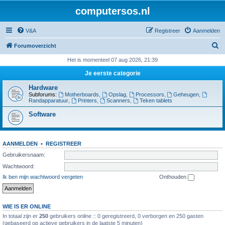
computersos.nl
V&A
Registreer
Aanmelden
Z
Forumoverzicht
o
Het is momenteel 07 aug 2026, 21:39
e
Je eerste categorie
k
Hardware
Subforums:
Motherboards
,
Opslag
,
Processors
,
Geheugen
,
Randapparatuur
,
Printers
,
Scanners
,
Teken tablets
Software
AANMELDEN
•
REGISTREER
Gebruikersnaam:
Wachtwoord:
Ik ben mijn wachtwoord vergeten
Onthouden
WIE IS ER ONLINE
In totaal zijn er
250
gebruikers online :: 0 geregistreerd, 0 verborgen en 250 gasten
(gebaseerd op actieve gebruikers in de laatste 5 minuten)