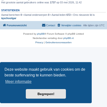
Het grootste aantal gebruikers online was
1737
op 03 mei 2026, 11:42
STATISTIEKEN
Aantal berichten
0
• Aantal onderwerpen
0
• Aantal leden
672
• Ons nieuwste lid is
iqschoolgar
Forumoverzicht
Contact
Verwijder cookies
Alle tijden zijn
UTC
Powered by
phpBB
® Forum Software © phpBB Limited
Nederlandse vertaling door
phpBB.nl
.
Privacy
|
Gebruikersvoorwaarden
Deze website maakt gebruik van cookies om de
beste surfervaring te kunnen bieden.
Meer informatie
Begrepen!