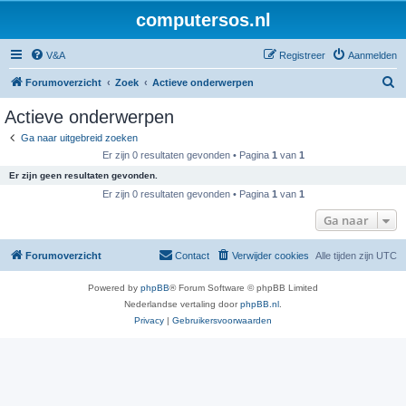
computersos.nl
V&A
Registreer
Aanmelden
Z
Forumoverzicht
Zoek
Actieve onderwerpen
o
Actieve onderwerpen
e
Ga naar uitgebreid zoeken
k
Er zijn 0 resultaten gevonden • Pagina
1
van
1
Er zijn geen resultaten gevonden.
Er zijn 0 resultaten gevonden • Pagina
1
van
1
Ga naar
Forumoverzicht
Contact
Verwijder cookies
Alle tijden zijn
UTC
Powered by
phpBB
® Forum Software © phpBB Limited
Nederlandse vertaling door
phpBB.nl
.
Privacy
|
Gebruikersvoorwaarden