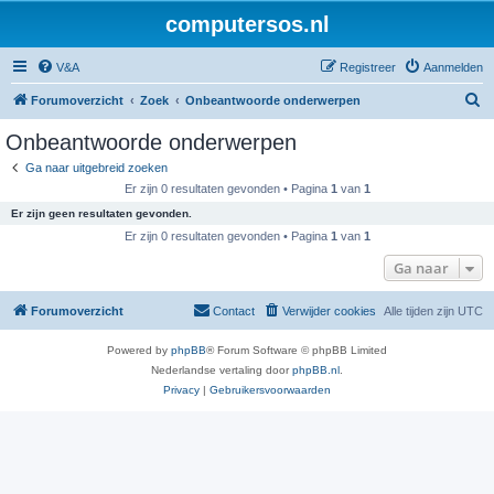
computersos.nl
V&A
Registreer
Aanmelden
Z
Forumoverzicht
Zoek
Onbeantwoorde onderwerpen
o
Onbeantwoorde onderwerpen
e
Ga naar uitgebreid zoeken
k
Er zijn 0 resultaten gevonden • Pagina
1
van
1
Er zijn geen resultaten gevonden.
Er zijn 0 resultaten gevonden • Pagina
1
van
1
Ga naar
Forumoverzicht
Contact
Verwijder cookies
Alle tijden zijn
UTC
Powered by
phpBB
® Forum Software © phpBB Limited
Nederlandse vertaling door
phpBB.nl
.
Privacy
|
Gebruikersvoorwaarden