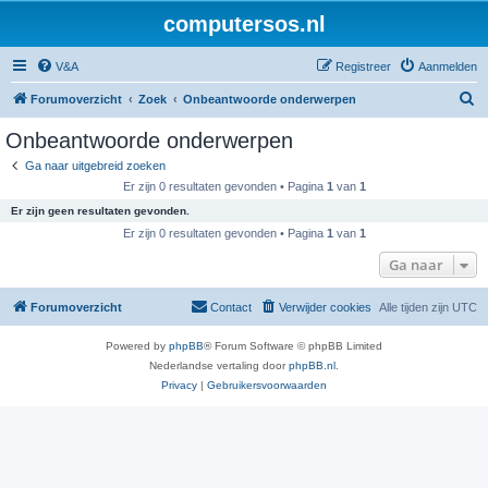
computersos.nl
V&A
Registreer
Aanmelden
Z
Forumoverzicht
Zoek
Onbeantwoorde onderwerpen
o
Onbeantwoorde onderwerpen
e
Ga naar uitgebreid zoeken
k
Er zijn 0 resultaten gevonden • Pagina
1
van
1
Er zijn geen resultaten gevonden.
Er zijn 0 resultaten gevonden • Pagina
1
van
1
Ga naar
Forumoverzicht
Contact
Verwijder cookies
Alle tijden zijn
UTC
Powered by
phpBB
® Forum Software © phpBB Limited
Nederlandse vertaling door
phpBB.nl
.
Privacy
|
Gebruikersvoorwaarden