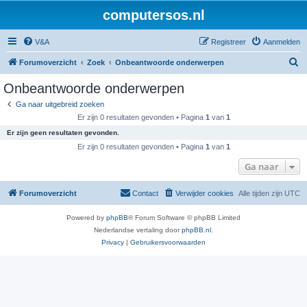
computersos.nl
V&A
Registreer
Aanmelden
Z
Forumoverzicht
Zoek
Onbeantwoorde onderwerpen
o
Onbeantwoorde onderwerpen
e
Ga naar uitgebreid zoeken
k
Er zijn 0 resultaten gevonden • Pagina
1
van
1
Er zijn geen resultaten gevonden.
Er zijn 0 resultaten gevonden • Pagina
1
van
1
Ga naar
Forumoverzicht
Contact
Verwijder cookies
Alle tijden zijn
UTC
Powered by
phpBB
® Forum Software © phpBB Limited
Nederlandse vertaling door
phpBB.nl
.
Privacy
|
Gebruikersvoorwaarden