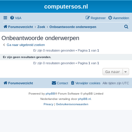
computersos.nl
V&A
Registreer
Aanmelden
Z
Forumoverzicht
Zoek
Onbeantwoorde onderwerpen
o
Onbeantwoorde onderwerpen
e
Ga naar uitgebreid zoeken
k
Er zijn 0 resultaten gevonden • Pagina
1
van
1
Er zijn geen resultaten gevonden.
Er zijn 0 resultaten gevonden • Pagina
1
van
1
Ga naar
Forumoverzicht
Contact
Verwijder cookies
Alle tijden zijn
UTC
Powered by
phpBB
® Forum Software © phpBB Limited
Nederlandse vertaling door
phpBB.nl
.
Privacy
|
Gebruikersvoorwaarden