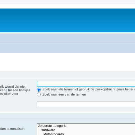
elk woord dat niet
Zoek naar alle termen of gebruik de zoekopdracht zoals het is 
r een
|
tussen haakjes
n joker voor
Zoek naar één van de termen
orden automatisch