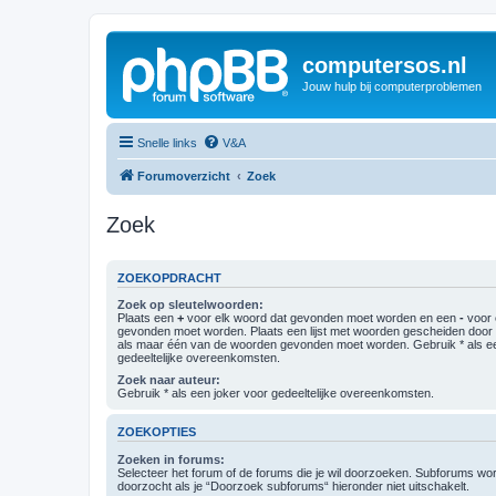
computersos.nl
Jouw hulp bij computerproblemen
Snelle links
V&A
Forumoverzicht
Zoek
Zoek
ZOEKOPDRACHT
Zoek op sleutelwoorden:
Plaats een
+
voor elk woord dat gevonden moet worden en een
-
voor 
gevonden moet worden. Plaats een lijst met woorden gescheiden doo
als maar één van de woorden gevonden moet worden. Gebruik * als ee
gedeeltelijke overeenkomsten.
Zoek naar auteur:
Gebruik * als een joker voor gedeeltelijke overeenkomsten.
ZOEKOPTIES
Zoeken in forums:
Selecteer het forum of de forums die je wil doorzoeken. Subforums w
doorzocht als je “Doorzoek subforums“ hieronder niet uitschakelt.