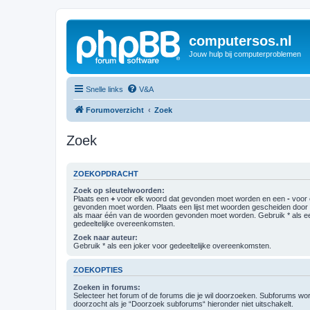
computersos.nl
Jouw hulp bij computerproblemen
Snelle links
V&A
Forumoverzicht
Zoek
Zoek
ZOEKOPDRACHT
Zoek op sleutelwoorden:
Plaats een
+
voor elk woord dat gevonden moet worden en een
-
voor 
gevonden moet worden. Plaats een lijst met woorden gescheiden doo
als maar één van de woorden gevonden moet worden. Gebruik * als ee
gedeeltelijke overeenkomsten.
Zoek naar auteur:
Gebruik * als een joker voor gedeeltelijke overeenkomsten.
ZOEKOPTIES
Zoeken in forums:
Selecteer het forum of de forums die je wil doorzoeken. Subforums w
doorzocht als je “Doorzoek subforums“ hieronder niet uitschakelt.