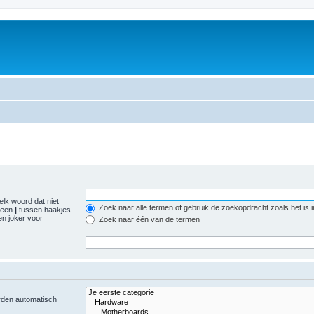
elk woord dat niet
Zoek naar alle termen of gebruik de zoekopdracht zoals het is 
r een
|
tussen haakjes
n joker voor
Zoek naar één van de termen
orden automatisch