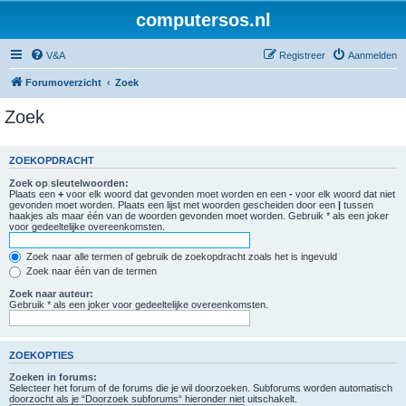
computersos.nl
V&A
Registreer
Aanmelden
Forumoverzicht
Zoek
Zoek
ZOEKOPDRACHT
Zoek op sleutelwoorden:
Plaats een
+
voor elk woord dat gevonden moet worden en een
-
voor elk woord dat niet
gevonden moet worden. Plaats een lijst met woorden gescheiden door een
|
tussen
haakjes als maar één van de woorden gevonden moet worden. Gebruik * als een joker
voor gedeeltelijke overeenkomsten.
Zoek naar alle termen of gebruik de zoekopdracht zoals het is ingevuld
Zoek naar één van de termen
Zoek naar auteur:
Gebruik * als een joker voor gedeeltelijke overeenkomsten.
ZOEKOPTIES
Zoeken in forums:
Selecteer het forum of de forums die je wil doorzoeken. Subforums worden automatisch
doorzocht als je “Doorzoek subforums“ hieronder niet uitschakelt.