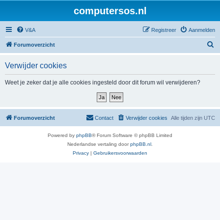
computersos.nl
V&A
Registreer
Aanmelden
Z
Forumoverzicht
o
Verwijder cookies
e
k
Weet je zeker dat je alle cookies ingesteld door dit forum wil verwijderen?
Forumoverzicht
Contact
Verwijder cookies
Alle tijden zijn
UTC
Powered by
phpBB
® Forum Software © phpBB Limited
Nederlandse vertaling door
phpBB.nl
.
Privacy
|
Gebruikersvoorwaarden