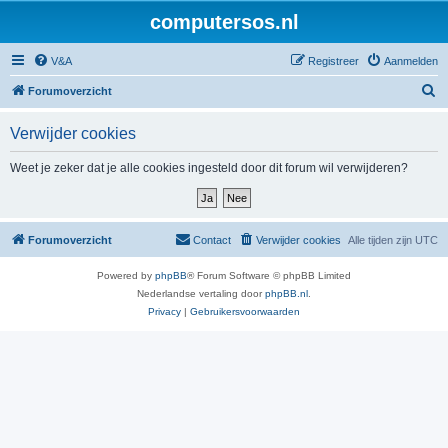
computersos.nl
V&A
Registreer
Aanmelden
Z
Forumoverzicht
o
Verwijder cookies
e
k
Weet je zeker dat je alle cookies ingesteld door dit forum wil verwijderen?
Forumoverzicht
Contact
Verwijder cookies
Alle tijden zijn
UTC
Powered by
phpBB
® Forum Software © phpBB Limited
Nederlandse vertaling door
phpBB.nl
.
Privacy
|
Gebruikersvoorwaarden