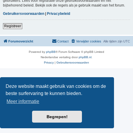
gebruikers. Lees voor registratie onze gebruiksvoorwaarden en het
bijbehorend beleid. Bekijk ook de regels als je gebruik maakt van het forum.
Gebruikersvoorwaarden
|
Privacybeleid
Registreer
Forumoverzicht
Contact
Verwijder cookies
Alle tijden zijn
UTC
Powered by
phpBB
® Forum Software © phpBB Limited
Nederlandse vertaling door
phpBB.nl
.
Privacy
|
Gebruikersvoorwaarden
Deze website maakt gebruik van cookies om de
beste surfervaring te kunnen bieden.
Meer informatie
Begrepen!