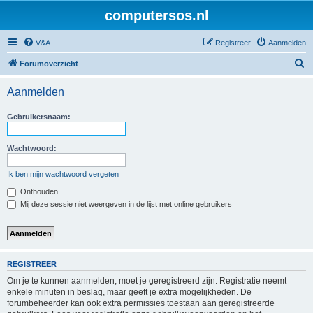
computersos.nl
V&A
Registreer
Aanmelden
Z
Forumoverzicht
o
Aanmelden
e
k
Gebruikersnaam:
Wachtwoord:
Ik ben mijn wachtwoord vergeten
Onthouden
Mij deze sessie niet weergeven in de lijst met online gebruikers
REGISTREER
Om je te kunnen aanmelden, moet je geregistreerd zijn. Registratie neemt
enkele minuten in beslag, maar geeft je extra mogelijkheden. De
forumbeheerder kan ook extra permissies toestaan aan geregistreerde