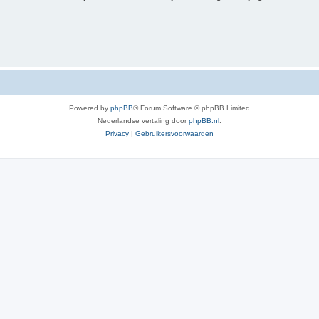
Powered by
phpBB
® Forum Software © phpBB Limited
Nederlandse vertaling door
phpBB.nl
.
Privacy
|
Gebruikersvoorwaarden