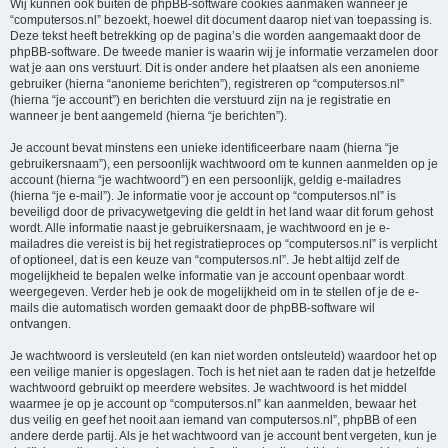
Wij kunnen ook buiten de phpBB-software cookies aanmaken wanneer je
“computersos.nl” bezoekt, hoewel dit document daarop niet van toepassing is.
Deze tekst heeft betrekking op de pagina’s die worden aangemaakt door de
phpBB-software. De tweede manier is waarin wij je informatie verzamelen door
wat je aan ons verstuurt. Dit is onder andere het plaatsen als een anonieme
gebruiker (hierna “anonieme berichten”), registreren op “computersos.nl”
(hierna “je account”) en berichten die verstuurd zijn na je registratie en
wanneer je bent aangemeld (hierna “je berichten”).
Je account bevat minstens een unieke identificeerbare naam (hierna “je
gebruikersnaam”), een persoonlijk wachtwoord om te kunnen aanmelden op je
account (hierna “je wachtwoord”) en een persoonlijk, geldig e-mailadres
(hierna “je e-mail”). Je informatie voor je account op “computersos.nl” is
beveiligd door de privacywetgeving die geldt in het land waar dit forum gehost
wordt. Alle informatie naast je gebruikersnaam, je wachtwoord en je e-
mailadres die vereist is bij het registratieproces op “computersos.nl” is verplicht
of optioneel, dat is een keuze van “computersos.nl”. Je hebt altijd zelf de
mogelijkheid te bepalen welke informatie van je account openbaar wordt
weergegeven. Verder heb je ook de mogelijkheid om in te stellen of je de e-
mails die automatisch worden gemaakt door de phpBB-software wil
ontvangen.
Je wachtwoord is versleuteld (en kan niet worden ontsleuteld) waardoor het op
een veilige manier is opgeslagen. Toch is het niet aan te raden dat je hetzelfde
wachtwoord gebruikt op meerdere websites. Je wachtwoord is het middel
waarmee je op je account op “computersos.nl” kan aanmelden, bewaar het
dus veilig en geef het nooit aan iemand van computersos.nl”, phpBB of een
andere derde partij. Als je het wachtwoord van je account bent vergeten, kun je