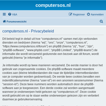
computersos.nl
V&A
Registreer
Aanmelden
Z
Forumoverzicht
o
computersos.nl - Privacybeleid
e
k
Dit beleid legt in detail uit hoe “computersos.nl” samen met zijn verbonden
diensten en bedrijven (hierna “wij”, “ons”, “onze”, “computersos.nl”,
“https://www.computersos.nl/forum”) en phpBB (hierna “zij”, “hun”, “zijn”,
“phpBB-software”, “www.phpbb.com”, “phpBB Limited”, “phpBB-teams”) de
informatie die wordt verzameld gedurende een bezoek aan dit forum, wordt
gebruikt (hierna “je informatie”).
Je informatie wordt op twee manieren verzameld. De eerste manier is door het
gebruik van zogenaamde cookies. De phpBB-software maakt meerdere
cookies aan (kleine tekstbestanden die naar de tijdelijke internetbestanden
van je computer worden gedownload). De eerste twee cookies bevatten een
indentificatienummer (hierna “user-id”) en een anoniem sessienummer (hierna
“session-id”). Deze twee nummers worden automatisch door de phpBB-
software aan je toegewezen. Een derde cookie zal worden aangemaakt
wanneer je onderwerpen hebt gelezen op “computersos.nl”. Deze cookie
wordt gebruikt om op te slaan welke onderwerpen gelezen zijn en verbetert
daarmee je gebruikerservaring.