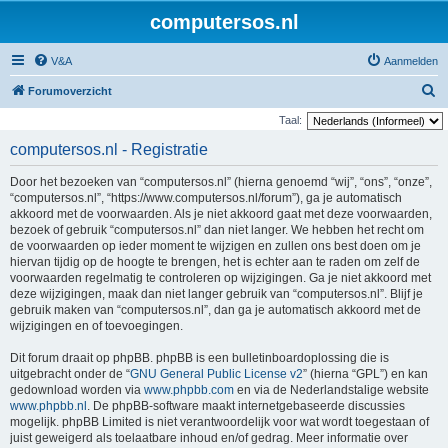
computersos.nl
V&A
Aanmelden
Z
Forumoverzicht
o
Taal:
e
computersos.nl - Registratie
k
Door het bezoeken van “computersos.nl” (hierna genoemd “wij”, “ons”, “onze”,
“computersos.nl”, “https://www.computersos.nl/forum”), ga je automatisch
akkoord met de voorwaarden. Als je niet akkoord gaat met deze voorwaarden,
bezoek of gebruik “computersos.nl” dan niet langer. We hebben het recht om
de voorwaarden op ieder moment te wijzigen en zullen ons best doen om je
hiervan tijdig op de hoogte te brengen, het is echter aan te raden om zelf de
voorwaarden regelmatig te controleren op wijzigingen. Ga je niet akkoord met
deze wijzigingen, maak dan niet langer gebruik van “computersos.nl”. Blijf je
gebruik maken van “computersos.nl”, dan ga je automatisch akkoord met de
wijzigingen en of toevoegingen.
Dit forum draait op phpBB. phpBB is een bulletinboardoplossing die is
uitgebracht onder de “
GNU General Public License v2
” (hierna “GPL”) en kan
gedownload worden via
www.phpbb.com
en via de Nederlandstalige website
www.phpbb.nl
. De phpBB-software maakt internetgebaseerde discussies
mogelijk. phpBB Limited is niet verantwoordelijk voor wat wordt toegestaan of
juist geweigerd als toelaatbare inhoud en/of gedrag. Meer informatie over