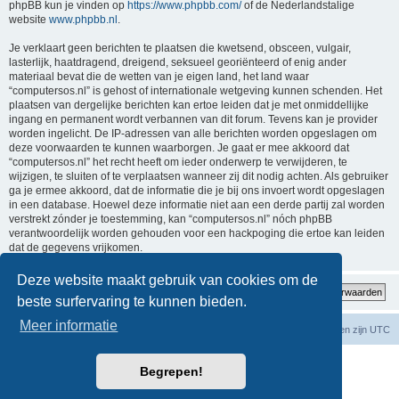
phpBB kun je vinden op
https://www.phpbb.com/
of de Nederlandstalige
website
www.phpbb.nl
.
Je verklaart geen berichten te plaatsen die kwetsend, obsceen, vulgair,
lasterlijk, haatdragend, dreigend, seksueel georiënteerd of enig ander
materiaal bevat die de wetten van je eigen land, het land waar
“computersos.nl” is gehost of internationale wetgeving kunnen schenden. Het
plaatsen van dergelijke berichten kan ertoe leiden dat je met onmiddellijke
ingang en permanent wordt verbannen van dit forum. Tevens kan je provider
worden ingelicht. De IP-adressen van alle berichten worden opgeslagen om
deze voorwaarden te kunnen waarborgen. Je gaat er mee akkoord dat
“computersos.nl” het recht heeft om ieder onderwerp te verwijderen, te
wijzigen, te sluiten of te verplaatsen wanneer zij dit nodig achten. Als gebruiker
ga je ermee akkoord, dat de informatie die je bij ons invoert wordt opgeslagen
in een database. Hoewel deze informatie niet aan een derde partij zal worden
verstrekt zónder je toestemming, kan “computersos.nl” nóch phpBB
verantwoordelijk worden gehouden voor een hackpoging die ertoe kan leiden
dat de gegevens vrijkomen.
Deze website maakt gebruik van cookies om de
beste surfervaring te kunnen bieden.
Meer informatie
Forumoverzicht
Contact
Verwijder cookies
Alle tijden zijn
UTC
Powered by
phpBB
® Forum Software © phpBB Limited
Begrepen!
Nederlandse vertaling door
phpBB.nl
.
Privacy
|
Gebruikersvoorwaarden