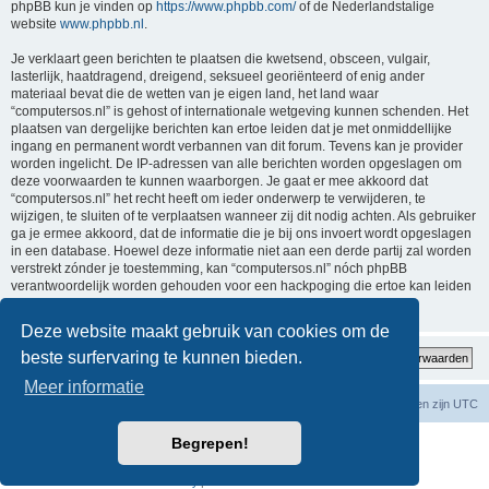
phpBB kun je vinden op
https://www.phpbb.com/
of de Nederlandstalige
website
www.phpbb.nl
.
Je verklaart geen berichten te plaatsen die kwetsend, obsceen, vulgair,
lasterlijk, haatdragend, dreigend, seksueel georiënteerd of enig ander
materiaal bevat die de wetten van je eigen land, het land waar
“computersos.nl” is gehost of internationale wetgeving kunnen schenden. Het
plaatsen van dergelijke berichten kan ertoe leiden dat je met onmiddellijke
ingang en permanent wordt verbannen van dit forum. Tevens kan je provider
worden ingelicht. De IP-adressen van alle berichten worden opgeslagen om
deze voorwaarden te kunnen waarborgen. Je gaat er mee akkoord dat
“computersos.nl” het recht heeft om ieder onderwerp te verwijderen, te
wijzigen, te sluiten of te verplaatsen wanneer zij dit nodig achten. Als gebruiker
ga je ermee akkoord, dat de informatie die je bij ons invoert wordt opgeslagen
in een database. Hoewel deze informatie niet aan een derde partij zal worden
verstrekt zónder je toestemming, kan “computersos.nl” nóch phpBB
verantwoordelijk worden gehouden voor een hackpoging die ertoe kan leiden
dat de gegevens vrijkomen.
Deze website maakt gebruik van cookies om de
beste surfervaring te kunnen bieden.
Meer informatie
Forumoverzicht
Contact
Verwijder cookies
Alle tijden zijn
UTC
Begrepen!
Powered by
phpBB
® Forum Software © phpBB Limited
Nederlandse vertaling door
phpBB.nl
.
Privacy
|
Gebruikersvoorwaarden