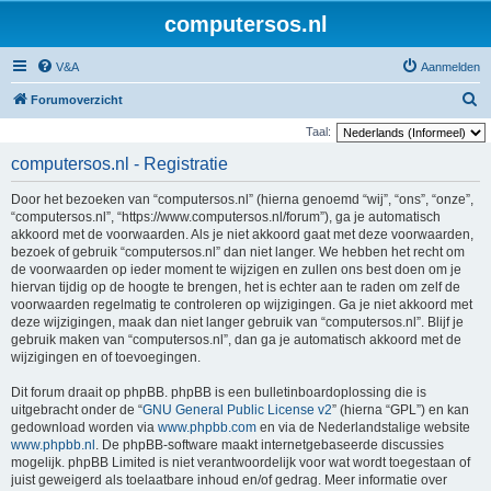
computersos.nl
V&A
Aanmelden
Z
Forumoverzicht
o
Taal:
e
computersos.nl - Registratie
k
Door het bezoeken van “computersos.nl” (hierna genoemd “wij”, “ons”, “onze”,
“computersos.nl”, “https://www.computersos.nl/forum”), ga je automatisch
akkoord met de voorwaarden. Als je niet akkoord gaat met deze voorwaarden,
bezoek of gebruik “computersos.nl” dan niet langer. We hebben het recht om
de voorwaarden op ieder moment te wijzigen en zullen ons best doen om je
hiervan tijdig op de hoogte te brengen, het is echter aan te raden om zelf de
voorwaarden regelmatig te controleren op wijzigingen. Ga je niet akkoord met
deze wijzigingen, maak dan niet langer gebruik van “computersos.nl”. Blijf je
gebruik maken van “computersos.nl”, dan ga je automatisch akkoord met de
wijzigingen en of toevoegingen.
Dit forum draait op phpBB. phpBB is een bulletinboardoplossing die is
uitgebracht onder de “
GNU General Public License v2
” (hierna “GPL”) en kan
gedownload worden via
www.phpbb.com
en via de Nederlandstalige website
www.phpbb.nl
. De phpBB-software maakt internetgebaseerde discussies
mogelijk. phpBB Limited is niet verantwoordelijk voor wat wordt toegestaan of
juist geweigerd als toelaatbare inhoud en/of gedrag. Meer informatie over