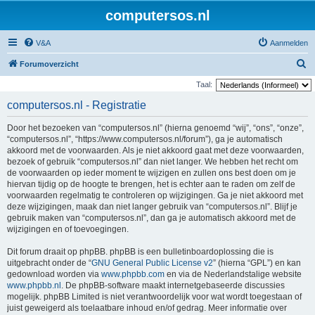
computersos.nl
V&A
Aanmelden
Z
Forumoverzicht
o
Taal:
e
computersos.nl - Registratie
k
Door het bezoeken van “computersos.nl” (hierna genoemd “wij”, “ons”, “onze”,
“computersos.nl”, “https://www.computersos.nl/forum”), ga je automatisch
akkoord met de voorwaarden. Als je niet akkoord gaat met deze voorwaarden,
bezoek of gebruik “computersos.nl” dan niet langer. We hebben het recht om
de voorwaarden op ieder moment te wijzigen en zullen ons best doen om je
hiervan tijdig op de hoogte te brengen, het is echter aan te raden om zelf de
voorwaarden regelmatig te controleren op wijzigingen. Ga je niet akkoord met
deze wijzigingen, maak dan niet langer gebruik van “computersos.nl”. Blijf je
gebruik maken van “computersos.nl”, dan ga je automatisch akkoord met de
wijzigingen en of toevoegingen.
Dit forum draait op phpBB. phpBB is een bulletinboardoplossing die is
uitgebracht onder de “
GNU General Public License v2
” (hierna “GPL”) en kan
gedownload worden via
www.phpbb.com
en via de Nederlandstalige website
www.phpbb.nl
. De phpBB-software maakt internetgebaseerde discussies
mogelijk. phpBB Limited is niet verantwoordelijk voor wat wordt toegestaan of
juist geweigerd als toelaatbare inhoud en/of gedrag. Meer informatie over