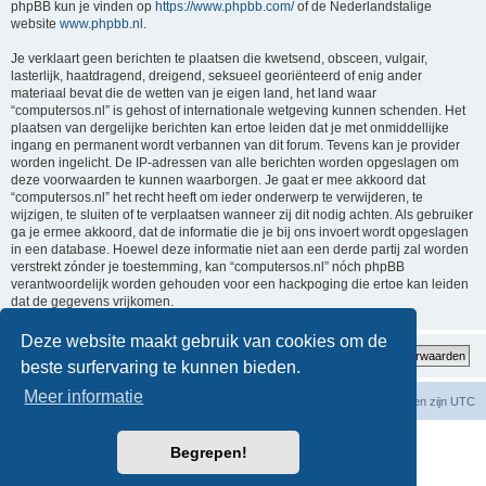
phpBB kun je vinden op
https://www.phpbb.com/
of de Nederlandstalige
website
www.phpbb.nl
.
Je verklaart geen berichten te plaatsen die kwetsend, obsceen, vulgair,
lasterlijk, haatdragend, dreigend, seksueel georiënteerd of enig ander
materiaal bevat die de wetten van je eigen land, het land waar
“computersos.nl” is gehost of internationale wetgeving kunnen schenden. Het
plaatsen van dergelijke berichten kan ertoe leiden dat je met onmiddellijke
ingang en permanent wordt verbannen van dit forum. Tevens kan je provider
worden ingelicht. De IP-adressen van alle berichten worden opgeslagen om
deze voorwaarden te kunnen waarborgen. Je gaat er mee akkoord dat
“computersos.nl” het recht heeft om ieder onderwerp te verwijderen, te
wijzigen, te sluiten of te verplaatsen wanneer zij dit nodig achten. Als gebruiker
ga je ermee akkoord, dat de informatie die je bij ons invoert wordt opgeslagen
in een database. Hoewel deze informatie niet aan een derde partij zal worden
verstrekt zónder je toestemming, kan “computersos.nl” nóch phpBB
verantwoordelijk worden gehouden voor een hackpoging die ertoe kan leiden
dat de gegevens vrijkomen.
Deze website maakt gebruik van cookies om de
beste surfervaring te kunnen bieden.
Meer informatie
Forumoverzicht
Contact
Verwijder cookies
Alle tijden zijn
UTC
Powered by
phpBB
® Forum Software © phpBB Limited
Begrepen!
Nederlandse vertaling door
phpBB.nl
.
Privacy
|
Gebruikersvoorwaarden