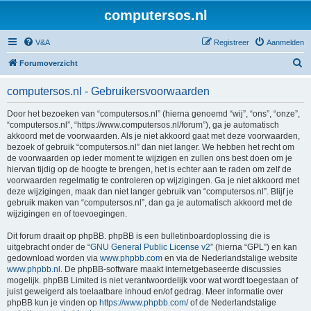
computersos.nl
V&A
Registreer
Aanmelden
Z
Forumoverzicht
o
computersos.nl - Gebruikersvoorwaarden
e
k
Door het bezoeken van “computersos.nl” (hierna genoemd “wij”, “ons”, “onze”,
“computersos.nl”, “https://www.computersos.nl/forum”), ga je automatisch
akkoord met de voorwaarden. Als je niet akkoord gaat met deze voorwaarden,
bezoek of gebruik “computersos.nl” dan niet langer. We hebben het recht om
de voorwaarden op ieder moment te wijzigen en zullen ons best doen om je
hiervan tijdig op de hoogte te brengen, het is echter aan te raden om zelf de
voorwaarden regelmatig te controleren op wijzigingen. Ga je niet akkoord met
deze wijzigingen, maak dan niet langer gebruik van “computersos.nl”. Blijf je
gebruik maken van “computersos.nl”, dan ga je automatisch akkoord met de
wijzigingen en of toevoegingen.
Dit forum draait op phpBB. phpBB is een bulletinboardoplossing die is
uitgebracht onder de “
GNU General Public License v2
” (hierna “GPL”) en kan
gedownload worden via
www.phpbb.com
en via de Nederlandstalige website
www.phpbb.nl
. De phpBB-software maakt internetgebaseerde discussies
mogelijk. phpBB Limited is niet verantwoordelijk voor wat wordt toegestaan of
juist geweigerd als toelaatbare inhoud en/of gedrag. Meer informatie over
phpBB kun je vinden op
https://www.phpbb.com/
of de Nederlandstalige