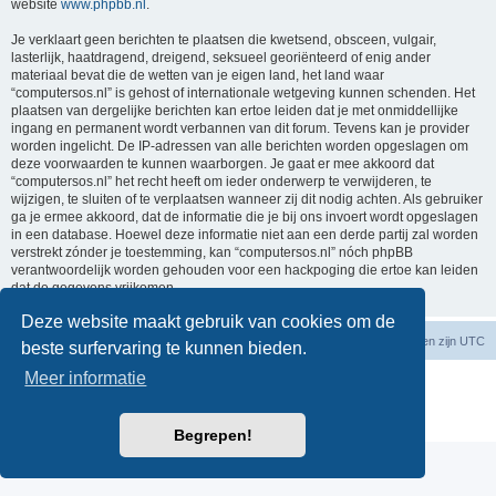
website
www.phpbb.nl
.
Je verklaart geen berichten te plaatsen die kwetsend, obsceen, vulgair,
lasterlijk, haatdragend, dreigend, seksueel georiënteerd of enig ander
materiaal bevat die de wetten van je eigen land, het land waar
“computersos.nl” is gehost of internationale wetgeving kunnen schenden. Het
plaatsen van dergelijke berichten kan ertoe leiden dat je met onmiddellijke
ingang en permanent wordt verbannen van dit forum. Tevens kan je provider
worden ingelicht. De IP-adressen van alle berichten worden opgeslagen om
deze voorwaarden te kunnen waarborgen. Je gaat er mee akkoord dat
“computersos.nl” het recht heeft om ieder onderwerp te verwijderen, te
wijzigen, te sluiten of te verplaatsen wanneer zij dit nodig achten. Als gebruiker
ga je ermee akkoord, dat de informatie die je bij ons invoert wordt opgeslagen
in een database. Hoewel deze informatie niet aan een derde partij zal worden
verstrekt zónder je toestemming, kan “computersos.nl” nóch phpBB
verantwoordelijk worden gehouden voor een hackpoging die ertoe kan leiden
dat de gegevens vrijkomen.
Deze website maakt gebruik van cookies om de
Forumoverzicht
Contact
Verwijder cookies
Alle tijden zijn
UTC
beste surfervaring te kunnen bieden.
Meer informatie
Powered by
phpBB
® Forum Software © phpBB Limited
Nederlandse vertaling door
phpBB.nl
.
Privacy
|
Gebruikersvoorwaarden
Begrepen!