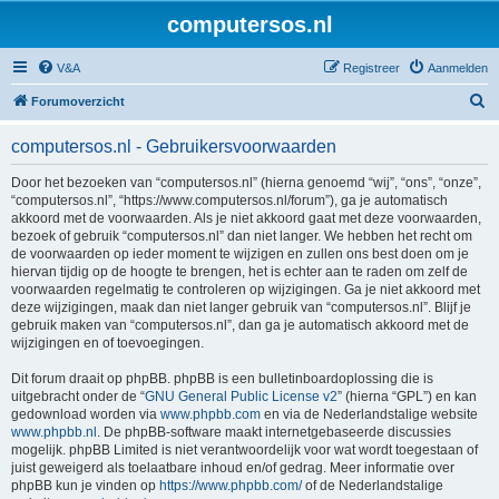
computersos.nl
V&A
Registreer
Aanmelden
Z
Forumoverzicht
o
computersos.nl - Gebruikersvoorwaarden
e
k
Door het bezoeken van “computersos.nl” (hierna genoemd “wij”, “ons”, “onze”,
“computersos.nl”, “https://www.computersos.nl/forum”), ga je automatisch
akkoord met de voorwaarden. Als je niet akkoord gaat met deze voorwaarden,
bezoek of gebruik “computersos.nl” dan niet langer. We hebben het recht om
de voorwaarden op ieder moment te wijzigen en zullen ons best doen om je
hiervan tijdig op de hoogte te brengen, het is echter aan te raden om zelf de
voorwaarden regelmatig te controleren op wijzigingen. Ga je niet akkoord met
deze wijzigingen, maak dan niet langer gebruik van “computersos.nl”. Blijf je
gebruik maken van “computersos.nl”, dan ga je automatisch akkoord met de
wijzigingen en of toevoegingen.
Dit forum draait op phpBB. phpBB is een bulletinboardoplossing die is
uitgebracht onder de “
GNU General Public License v2
” (hierna “GPL”) en kan
gedownload worden via
www.phpbb.com
en via de Nederlandstalige website
www.phpbb.nl
. De phpBB-software maakt internetgebaseerde discussies
mogelijk. phpBB Limited is niet verantwoordelijk voor wat wordt toegestaan of
juist geweigerd als toelaatbare inhoud en/of gedrag. Meer informatie over
phpBB kun je vinden op
https://www.phpbb.com/
of de Nederlandstalige