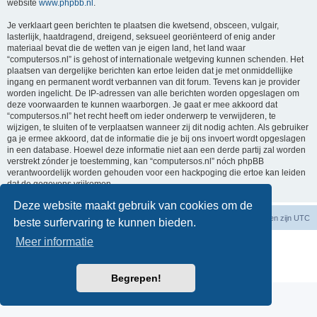
website
www.phpbb.nl
.
Je verklaart geen berichten te plaatsen die kwetsend, obsceen, vulgair,
lasterlijk, haatdragend, dreigend, seksueel georiënteerd of enig ander
materiaal bevat die de wetten van je eigen land, het land waar
“computersos.nl” is gehost of internationale wetgeving kunnen schenden. Het
plaatsen van dergelijke berichten kan ertoe leiden dat je met onmiddellijke
ingang en permanent wordt verbannen van dit forum. Tevens kan je provider
worden ingelicht. De IP-adressen van alle berichten worden opgeslagen om
deze voorwaarden te kunnen waarborgen. Je gaat er mee akkoord dat
“computersos.nl” het recht heeft om ieder onderwerp te verwijderen, te
wijzigen, te sluiten of te verplaatsen wanneer zij dit nodig achten. Als gebruiker
ga je ermee akkoord, dat de informatie die je bij ons invoert wordt opgeslagen
in een database. Hoewel deze informatie niet aan een derde partij zal worden
verstrekt zónder je toestemming, kan “computersos.nl” nóch phpBB
verantwoordelijk worden gehouden voor een hackpoging die ertoe kan leiden
dat de gegevens vrijkomen.
Deze website maakt gebruik van cookies om de
Forumoverzicht
Contact
Verwijder cookies
Alle tijden zijn
UTC
beste surfervaring te kunnen bieden.
Meer informatie
Powered by
phpBB
® Forum Software © phpBB Limited
Nederlandse vertaling door
phpBB.nl
.
Privacy
|
Gebruikersvoorwaarden
Begrepen!