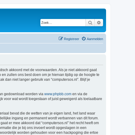
Zoek
Uitgebreid zoeken
Registreer
Aanmelden
atisch akkoord met de voorwaarden. Als je niet akkoord gaat
n zullen ons best doen om je hiervan tijdig op de hoogte te
k dan niet langer gebruik van “computersos.nl”. Blijf je
 kan gedownload worden via
www.phpbb.com
en via de
k voor wat wordt toegestaan of juist geweigerd als toelaatbare
eriaal bevat die de wetten van je eigen land, het land waar
ddellijke ingang en permanent wordt verbannen van dit forum.
aat er mee akkoord dat “computersos.nl” het recht heeft om
formatie die je bij ons invoert wordt opgeslagen in een
ntwoordelijk worden gehouden voor een hackpoging die ertoe