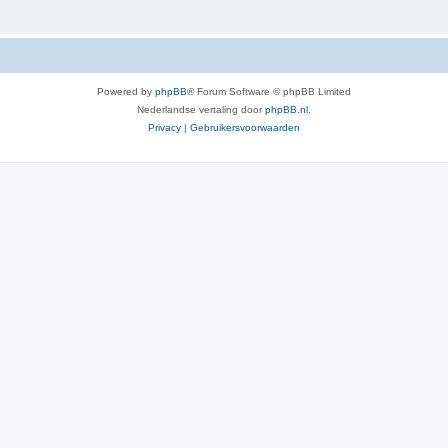
Powered by
phpBB
® Forum Software © phpBB Limited
Nederlandse vertaling door
phpBB.nl
.
Privacy
|
Gebruikersvoorwaarden