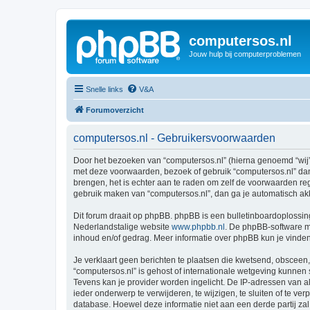
computersos.nl
Jouw hulp bij computerproblemen
Snelle links
V&A
Forumoverzicht
computersos.nl - Gebruikersvoorwaarden
Door het bezoeken van “computersos.nl” (hierna genoemd “wij”, 
met deze voorwaarden, bezoek of gebruik “computersos.nl” dan 
brengen, het is echter aan te raden om zelf de voorwaarden rege
gebruik maken van “computersos.nl”, dan ga je automatisch ak
Dit forum draait op phpBB. phpBB is een bulletinboardoplossing
Nederlandstalige website
www.phpbb.nl
. De phpBB-software ma
inhoud en/of gedrag. Meer informatie over phpBB kun je vinde
Je verklaart geen berichten te plaatsen die kwetsend, obsceen, 
“computersos.nl” is gehost of internationale wetgeving kunnen
Tevens kan je provider worden ingelicht. De IP-adressen van 
ieder onderwerp te verwijderen, te wijzigen, te sluiten of te ve
database. Hoewel deze informatie niet aan een derde partij z