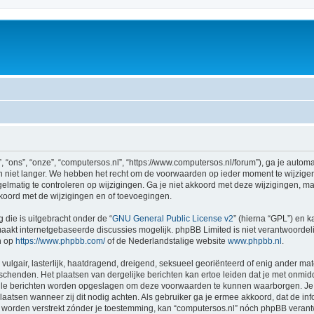
“ons”, “onze”, “computersos.nl”, “https://www.computersos.nl/forum”), ga je autom
niet langer. We hebben het recht om de voorwaarden op ieder moment te wijzigen e
lmatig te controleren op wijzigingen. Ga je niet akkoord met deze wijzigingen, maa
koord met de wijzigingen en of toevoegingen.
 die is uitgebracht onder de “
GNU General Public License v2
” (hierna “GPL”) en
akt internetgebaseerde discussies mogelijk. phpBB Limited is niet verantwoordelij
n op
https://www.phpbb.com/
of de Nederlandstalige website
www.phpbb.nl
.
vulgair, lasterlijk, haatdragend, dreigend, seksueel georiënteerd of enig ander mat
 schenden. Het plaatsen van dergelijke berichten kan ertoe leiden dat je met onmi
alle berichten worden opgeslagen om deze voorwaarden te kunnen waarborgen. Je g
rplaatsen wanneer zij dit nodig achten. Als gebruiker ga je ermee akkoord, dat de in
al worden verstrekt zónder je toestemming, kan “computersos.nl” nóch phpBB vera