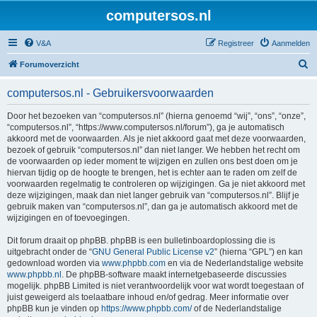
computersos.nl
V&A
Registreer
Aanmelden
Z
Forumoverzicht
o
computersos.nl - Gebruikersvoorwaarden
e
k
Door het bezoeken van “computersos.nl” (hierna genoemd “wij”, “ons”, “onze”,
“computersos.nl”, “https://www.computersos.nl/forum”), ga je automatisch
akkoord met de voorwaarden. Als je niet akkoord gaat met deze voorwaarden,
bezoek of gebruik “computersos.nl” dan niet langer. We hebben het recht om
de voorwaarden op ieder moment te wijzigen en zullen ons best doen om je
hiervan tijdig op de hoogte te brengen, het is echter aan te raden om zelf de
voorwaarden regelmatig te controleren op wijzigingen. Ga je niet akkoord met
deze wijzigingen, maak dan niet langer gebruik van “computersos.nl”. Blijf je
gebruik maken van “computersos.nl”, dan ga je automatisch akkoord met de
wijzigingen en of toevoegingen.
Dit forum draait op phpBB. phpBB is een bulletinboardoplossing die is
uitgebracht onder de “
GNU General Public License v2
” (hierna “GPL”) en kan
gedownload worden via
www.phpbb.com
en via de Nederlandstalige website
www.phpbb.nl
. De phpBB-software maakt internetgebaseerde discussies
mogelijk. phpBB Limited is niet verantwoordelijk voor wat wordt toegestaan of
juist geweigerd als toelaatbare inhoud en/of gedrag. Meer informatie over
phpBB kun je vinden op
https://www.phpbb.com/
of de Nederlandstalige