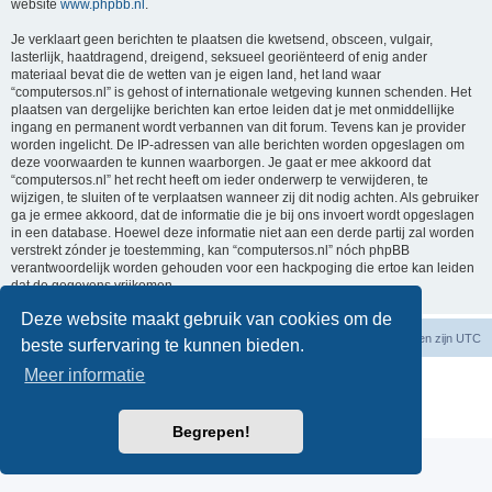
website
www.phpbb.nl
.
Je verklaart geen berichten te plaatsen die kwetsend, obsceen, vulgair,
lasterlijk, haatdragend, dreigend, seksueel georiënteerd of enig ander
materiaal bevat die de wetten van je eigen land, het land waar
“computersos.nl” is gehost of internationale wetgeving kunnen schenden. Het
plaatsen van dergelijke berichten kan ertoe leiden dat je met onmiddellijke
ingang en permanent wordt verbannen van dit forum. Tevens kan je provider
worden ingelicht. De IP-adressen van alle berichten worden opgeslagen om
deze voorwaarden te kunnen waarborgen. Je gaat er mee akkoord dat
“computersos.nl” het recht heeft om ieder onderwerp te verwijderen, te
wijzigen, te sluiten of te verplaatsen wanneer zij dit nodig achten. Als gebruiker
ga je ermee akkoord, dat de informatie die je bij ons invoert wordt opgeslagen
in een database. Hoewel deze informatie niet aan een derde partij zal worden
verstrekt zónder je toestemming, kan “computersos.nl” nóch phpBB
verantwoordelijk worden gehouden voor een hackpoging die ertoe kan leiden
dat de gegevens vrijkomen.
Deze website maakt gebruik van cookies om de
Forumoverzicht
Contact
Verwijder cookies
Alle tijden zijn
UTC
beste surfervaring te kunnen bieden.
Meer informatie
Powered by
phpBB
® Forum Software © phpBB Limited
Nederlandse vertaling door
phpBB.nl
.
Privacy
|
Gebruikersvoorwaarden
Begrepen!