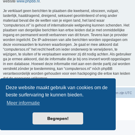
website
www.phpbb.nl
.
Je verklaart geen berichten te plaatsen die kwetsend, obsceen, vulgair,
lasterlijk, haatdragend, dreigend, seksueel georiënteerd of enig ander
materiaal bevat die de wetten van je eigen land, het land waar
“computersos.nl” is gehost of internationale wetgeving kunnen schenden. Het
plaatsen van dergelijke berichten kan ertoe leiden dat je met onmiddellijke
ingang en permanent wordt verbannen van dit forum. Tevens kan je provider
worden ingelicht. De IP-adressen van alle berichten worden opgeslagen om
deze voorwaarden te kunnen waarborgen. Je gaat er mee akkoord dat
“computersos.nl” het recht heeft om ieder onderwerp te verwijderen, te
wijzigen, te sluiten of te verplaatsen wanneer zij dit nodig achten. Als gebruiker
ga je ermee akkoord, dat de informatie die je bij ons invoert wordt opgeslagen
in een database. Hoewel deze informatie niet aan een derde partij zal worden
verstrekt zónder je toestemming, kan “computersos.nl” nóch phpBB
verantwoordelijk worden gehouden voor een hackpoging die ertoe kan leiden
dat de gegevens vrijkomen.
Deze website maakt gebruik van cookies om de
Forumoverzicht
Contact
Verwijder cookies
Alle tijden zijn
UTC
beste surfervaring te kunnen bieden.
Meer informatie
Powered by
phpBB
® Forum Software © phpBB Limited
Nederlandse vertaling door
phpBB.nl
.
Privacy
|
Gebruikersvoorwaarden
Begrepen!