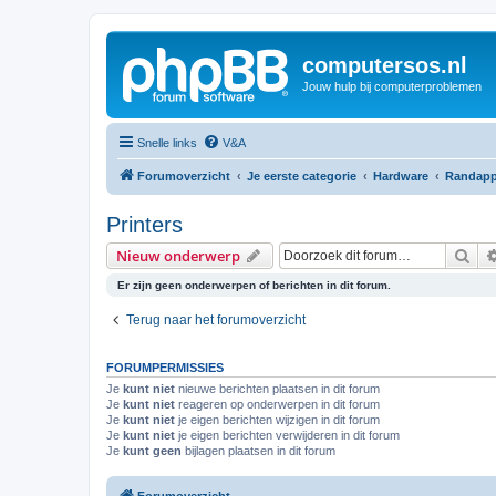
computersos.nl
Jouw hulp bij computerproblemen
Snelle links
V&A
Forumoverzicht
Je eerste categorie
Hardware
Randapp
Printers
Zoe
Nieuw onderwerp
Er zijn geen onderwerpen of berichten in dit forum.
Terug naar het forumoverzicht
FORUMPERMISSIES
Je
kunt niet
nieuwe berichten plaatsen in dit forum
Je
kunt niet
reageren op onderwerpen in dit forum
Je
kunt niet
je eigen berichten wijzigen in dit forum
Je
kunt niet
je eigen berichten verwijderen in dit forum
Je
kunt geen
bijlagen plaatsen in dit forum