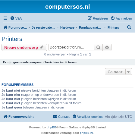
computersos.nl
V&A
Registreer
Aanmelden
Z
Forumoverzicht
Je eerste categorie
Hardware
Randapparatuur
Printers
o
Printers
e
Zoek
Uitgebreid z
Nieuw onderwerp
k
0 onderwerpen • Pagina
1
van
1
Er zijn geen onderwerpen of berichten in dit forum.
Ga naar
FORUMPERMISSIES
Je
kunt niet
nieuwe berichten plaatsen in dit forum
Je
kunt niet
reageren op onderwerpen in dit forum
Je
kunt niet
je eigen berichten wijzigen in dit forum
Je
kunt niet
je eigen berichten verwijderen in dit forum
Je
kunt geen
bijlagen plaatsen in dit forum
Forumoverzicht
Contact
Verwijder cookies
Alle tijden zijn
UTC
Powered by
phpBB
® Forum Software © phpBB Limited
Nederlandse vertaling door
phpBB.nl
.