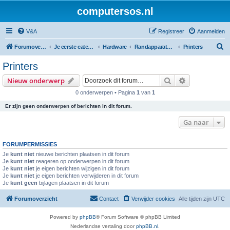
computersos.nl
V&A
Registreer
Aanmelden
Z
Forumoverzicht
Je eerste categorie
Hardware
Randapparatuur
Printers
o
Printers
e
Zoek
Uitgebreid z
Nieuw onderwerp
k
0 onderwerpen • Pagina
1
van
1
Er zijn geen onderwerpen of berichten in dit forum.
Ga naar
FORUMPERMISSIES
Je
kunt niet
nieuwe berichten plaatsen in dit forum
Je
kunt niet
reageren op onderwerpen in dit forum
Je
kunt niet
je eigen berichten wijzigen in dit forum
Je
kunt niet
je eigen berichten verwijderen in dit forum
Je
kunt geen
bijlagen plaatsen in dit forum
Forumoverzicht
Contact
Verwijder cookies
Alle tijden zijn
UTC
Powered by
phpBB
® Forum Software © phpBB Limited
Nederlandse vertaling door
phpBB.nl
.