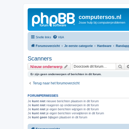
computersos.nl
Jouw hulp bij computerproblemen
Snelle links
V&A
Forumoverzicht
Je eerste categorie
Hardware
Randapp
Scanners
Zoe
Nieuw onderwerp
Er zijn geen onderwerpen of berichten in dit forum.
Terug naar het forumoverzicht
FORUMPERMISSIES
Je
kunt niet
nieuwe berichten plaatsen in dit forum
Je
kunt niet
reageren op onderwerpen in dit forum
Je
kunt niet
je eigen berichten wijzigen in dit forum
Je
kunt niet
je eigen berichten verwijderen in dit forum
Je
kunt geen
bijlagen plaatsen in dit forum