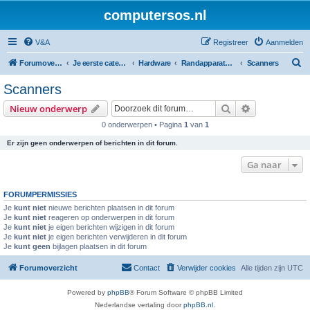
computersos.nl
V&A
Registreer
Aanmelden
Z
Forumoverzicht
Je eerste categorie
Hardware
Randapparatuur
Scanners
o
Scanners
e
Zoek
Uitgebreid z
Nieuw onderwerp
k
0 onderwerpen • Pagina
1
van
1
Er zijn geen onderwerpen of berichten in dit forum.
Ga naar
FORUMPERMISSIES
Je
kunt niet
nieuwe berichten plaatsen in dit forum
Je
kunt niet
reageren op onderwerpen in dit forum
Je
kunt niet
je eigen berichten wijzigen in dit forum
Je
kunt niet
je eigen berichten verwijderen in dit forum
Je
kunt geen
bijlagen plaatsen in dit forum
Forumoverzicht
Contact
Verwijder cookies
Alle tijden zijn
UTC
Powered by
phpBB
® Forum Software © phpBB Limited
Nederlandse vertaling door
phpBB.nl
.