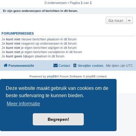
0 onderwerpen • Pagina
1
van
1
Er zijn geen onderwerpen of berichten in dit forum.
Ga naar
FORUMPERMISSIES
Je
kunt niet
nieuwe berichten plaatsen in dit forum
Je
kunt niet
reageren op onderwerpen in dit forum
Je
kunt niet
je eigen berichten wijzigen in dit forum
Je
kunt niet
je eigen berichten verwijderen in dit forum
Je
kunt geen
bijlagen plaatsen in dit forum
Forumoverzicht
Contact
Verwijder cookies
Alle tijden zijn
UTC
Powered by
phpBB
® Forum Software © phpBB Limited
Nederlandse vertaling door
phpBB.nl
.
Privacy
|
Gebruikersvoorwaarden
Deze website maakt gebruik van cookies om de
beste surfervaring te kunnen bieden.
Meer informatie
Begrepen!