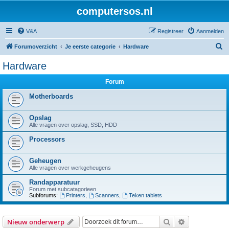
computersos.nl
V&A
Registreer
Aanmelden
Z
Forumoverzicht
Je eerste categorie
Hardware
o
Hardware
e
Forum
k
Motherboards
Opslag
Alle vragen over opslag, SSD, HDD
Processors
Geheugen
Alle vragen over werkgeheugens
Randapparatuur
Forum met subcatagorieen
Subforums:
Printers
,
Scanners
,
Teken tablets
Zoek
Uitgebreid z
Nieuw onderwerp