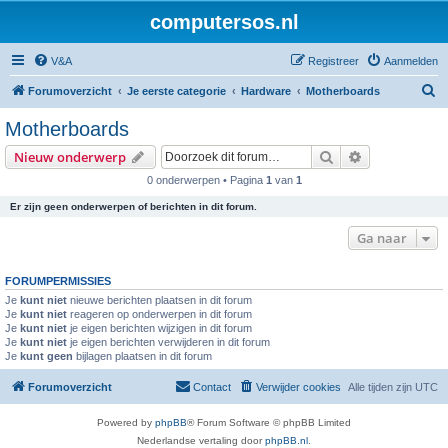
computersos.nl
V&A
Registreer
Aanmelden
Z
Forumoverzicht
Je eerste categorie
Hardware
Motherboards
o
Motherboards
e
Zoek
Uitgebreid z
Nieuw onderwerp
k
0 onderwerpen • Pagina
1
van
1
Er zijn geen onderwerpen of berichten in dit forum.
Ga naar
FORUMPERMISSIES
Je
kunt niet
nieuwe berichten plaatsen in dit forum
Je
kunt niet
reageren op onderwerpen in dit forum
Je
kunt niet
je eigen berichten wijzigen in dit forum
Je
kunt niet
je eigen berichten verwijderen in dit forum
Je
kunt geen
bijlagen plaatsen in dit forum
Forumoverzicht
Contact
Verwijder cookies
Alle tijden zijn
UTC
Powered by
phpBB
® Forum Software © phpBB Limited
Nederlandse vertaling door
phpBB.nl
.