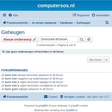
computersos.nl
V&A
Registreer
Aanmelden
Z
Forumoverzicht
Je eerste categorie
Hardware
Geheugen
o
Geheugen
e
Zoek
Uitgebreid z
Nieuw onderwerp
k
0 onderwerpen • Pagina
1
van
1
Er zijn geen onderwerpen of berichten in dit forum.
Ga naar
FORUMPERMISSIES
Je
kunt niet
nieuwe berichten plaatsen in dit forum
Je
kunt niet
reageren op onderwerpen in dit forum
Je
kunt niet
je eigen berichten wijzigen in dit forum
Je
kunt niet
je eigen berichten verwijderen in dit forum
Je
kunt geen
bijlagen plaatsen in dit forum
Forumoverzicht
Contact
Verwijder cookies
Alle tijden zijn
UTC
Powered by
phpBB
® Forum Software © phpBB Limited
Nederlandse vertaling door
phpBB.nl
.